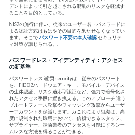
デントによって引き起こされる混乱のリスクを軽減す
ることを目的としている。
NIS2の施行に伴い、従来のユーザー名・パスワードに
よる認証方式はもはやその目的を果たせなくなってい
ます。そこで
パスワード不要の本人確認
セキュリテ
ィ対策が講じられる。.
パスワードレス・アイデンティティ：アクセス
の新基準
パスワードレス
i
歯質
s
ecurityは、従来のパスワード
を、FIDO2ハードウェア・キー、モバイル・デバイス
の生体認証、リスク適応型認証など、強力で暗号化さ
れたアクセス手段に置き換える。このアプローチ
違う
ブルートフォース攻撃やフィッシング攻撃からユーザ
ーアカウントを保護します。
カ
これにより組織は、高
度に規制された環境において、信頼できるスタッフ、
サプライヤー、請負業者のアクセスを可能にするシー
ムレスな方法を得ることができる。