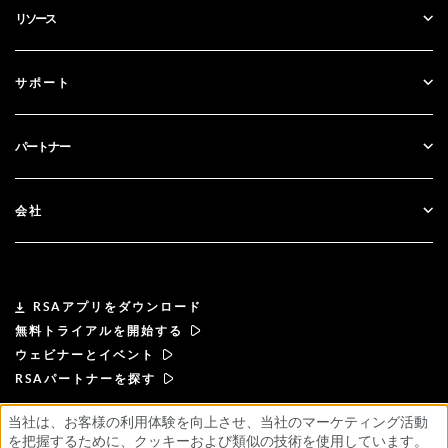
リソース
ガバナンス＆ライフサイクル
多要素認証
すべてのリソース
サポート
政府
ブログ
テクニカルサポート
金融サービス
パートナー
ウェビナーとイベント
カスタマー・サポート
パートナー検索
RSA + マイクロソフト
ドキュメンテーション
会社
パートナーになる
RSAについて
パートナーポータル
リーダーシップ
RSAアプリをダウンロード
無料トライアルを開始する
ニュース& プレス
ウェビナーとイベント
RSAパートナーを探す
リソース
当社は、お客様の利用体験を向上させ、当社のマーケティング活動
を把握するために、クッキーおよび類似の技術を使用しています。
利用規約
プライバシーポリシー
標準契約書