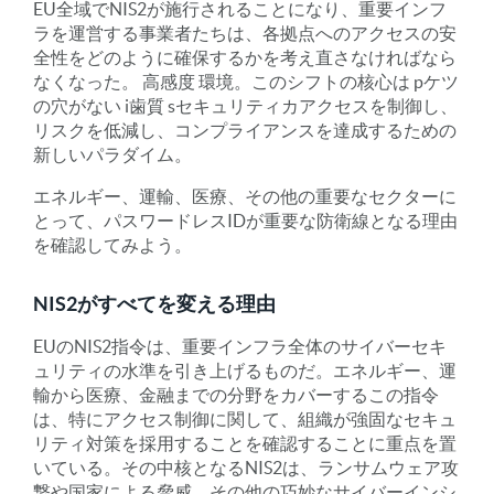
EU全域でNIS2が施行されることになり、重要インフ
ラを運営する事業者たちは、各拠点へのアクセスの安
全性をどのように確保するかを考え直さなければなら
なくなった。
高感度
環境。このシフトの核心は
p
ケツ
の穴がない
i
歯質
s
セキュリティ
カ
アクセスを制御し、
リスクを低減し、コンプライアンスを達成するための
新しいパラダイム。
エネルギー、運輸、医療、その他の重要なセクターに
とって、パスワードレスIDが重要な防衛線となる理由
を確認してみよう。
NIS2がすべてを変える理由
EUのNIS2指令は、重要インフラ全体のサイバーセキ
ュリティの水準を引き上げるものだ。エネルギー、運
輸から医療、金融までの分野をカバーするこの指令
は、特にアクセス制御に関して、組織が強固なセキュ
リティ対策を採用することを確認することに重点を置
いている。その中核となるNIS2は、ランサムウェア攻
撃や国家による脅威、その他の巧妙なサイバーインシ