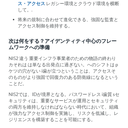
ス・アクセス
レガシー環境とクラウド環境を横断
して。.
将来の規制に合わせて進化できる、強固な監査と
アクセス制御を維持する。
次は何をする？アイデンティティ中心のフレー
ムワークへの準備
NIS2
違う
重要インフラ事業者のための物語の終わり
カ
それは
は単なる出発点に過ぎない。へのシフトは
p
ケツの穴がない
i
歯が立つということは、アクセスそ
のものがより強固で回復力のある防衛線になるという
ことだ。
NIS2では、IDが境界となる。パスワードレス
i
歯質
s
セ
キュリティは、重要なサービスが運用とセキュリティ
の両方を維持しなければならない時代において、組織
が強力なアクセス制御を実施し、リスクを低減し、レ
ジリエンスを構築することを可能にする。