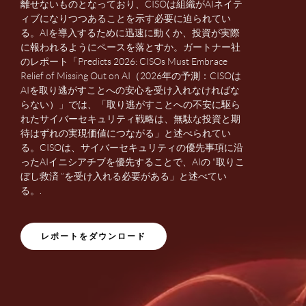
離せないものとなっており、CISOは組織がAIネイテ
ィブになりつつあることを示す必要に迫られてい
る。AIを導入するために迅速に動くか、投資が実際
に報われるようにペースを落とすか。ガートナー社
のレポート「Predicts 2026: CISOs Must Embrace
Relief of Missing Out on AI（2026年の予測：CISOは
AIを取り逃がすことへの安心を受け入れなければな
らない）」では、「取り逃がすことへの不安に駆ら
れたサイバーセキュリティ戦略は、無駄な投資と期
待はずれの実現価値につながる」と述べられてい
る。CISOは、サイバーセキュリティの優先事項に沿
ったAIイニシアチブを優先することで、AIの “取りこ
ぼし救済 ”を受け入れる必要がある」と述べてい
る。.
レポートをダウンロード