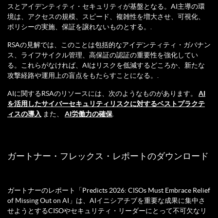
スとアイデンティティ・セキュリティが基盤となる。AI主導の環
境は、アクセスの規模、スピード、複雑性を増大させ、可視化、
ポリシーの実施、保証を譲れないものとする。.
RSAの見解では、このことは包括的なアイデンティティ・ガバナン
ス、ライフサイクル管理、高保証の認証の重要性を強化してい
る。これらがなければ、AIはリスクを低減するどころか、新たな
攻撃経路や運用上の盲点をもたらすことになる。.
AIに関するRSAのリソースには、次のようなものがあります。
AI
を活用したサイバーセキュリティリスクに対するベストプラクテ
ィスの導入
また、
AI労働力の確保
.
ガートナー・フレックス・レポートのダウンロード
ガートナーのレポート「Predicts 2026: CISOs Must Embrace Relief
of Missing Out on AI」は、AIイニシアチブを重要な成果に集中さ
せようとするCISOやセキュリティ・リーダーにとって不可欠なリ