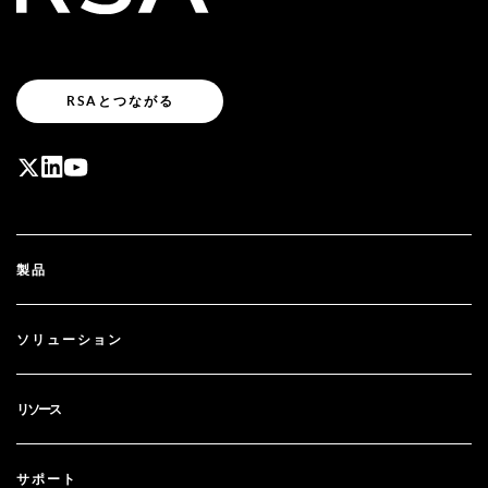
RSAとつながる
製品
ID Plus
ソリューション
SecurID
パスワードレス化
リソース
ガバナンス＆ライフサイクル
多要素認証
すべてのリソース
サポート
政府