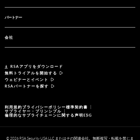
ブログ
テクニカルサポート
金融サービス
パートナー
ウェビナーとイベント
カスタマー・サポート
RSA + マイクロソフト
パートナー検索
ドキュメンテーション
会社
パートナーになる
RSAについて
パートナーポータル
リーダーシップ
RSAアプリをダウンロード
無料トライアルを開始する
ニュース& プレス
ウェビナーとイベント
RSAパートナーを探す
リソース
利用規約
プライバシーポリシー
標準契約書
採用情報
サプライヤー・プリンシプル
倫理的なサプライチェーンに関する声明
ESG
© 2026 RSA Security USA LLC またはその関連会社。無断複写・転載を禁じま