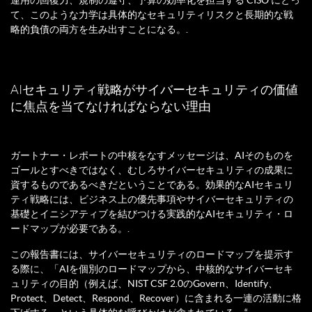
運用の回復力、規制の遵守、予算の効率化を担当する CISO にとっ
て、このような力学は具体的なセキュリティリスクと長期的な戦
略的負債の両方を生み出すことになる。.
AIセキュリティ戦略がサイバーセキュリティの価値
に焦点を当てなければならない理由
ガートナー・レポートの中核をなすメッセージは、AIそのものを
ゴールとすべきではなく、むしろサイバーセキュリティの成果に
資するものであるべきだということである。効果的なAIセキュリ
ティ戦略には、ビジネス上の優先事項やサイバーセキュリティの
基礎とイニシアティブを結びつける実践的なAIセキュリティ・ロ
ードマップが必要である。.
この報告書には、サイバーセキュリティのロードマップを提示す
る際に、「AIを個別のロードマップから、中核的なサイバーセキ
ュリティの目的（例えば、NIST CSF 2.0のGovern、Identify、
Protect、Detect、Respond、Recover）に含まれる一連の活動に格