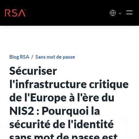
Skip to content
Accueil
Blog RSA
/
Sans mot de passe
Sécuriser
l'infrastructure critique
de l'Europe à l'ère du
NIS2 : Pourquoi la
sécurité de l'identité
sans mot de passe est