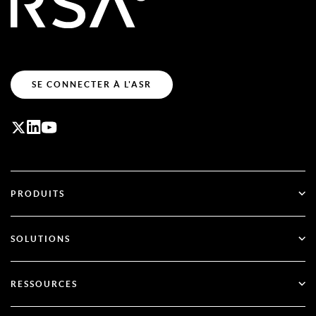
SE CONNECTER À L'ASR
PRODUITS
ID Plus
SOLUTIONS
SecurID
Passez au mode sans mot de passe
RESSOURCES
Gouvernance et cycle de vie
Authentification multifactorielle
Toutes les ressources