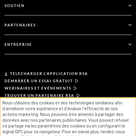
SOUTIEN
Gouvernement
Blog
Soutien technique
Services financiers
PARTENAIRES
Webinaires et événements
Soutien à la clientèle
Recherche de partenaires
RSA + Microsoft
Documentation
ENTREPRISE
Devenir partenaire
À propos de l'ASR
Portail des partenaires
Leadership
TÉLÉCHARGER L'APPLICATION RSA
DÉMARRER UN ESSAI GRATUIT
Actualités et presse
WEBINAIRES ET ÉVÉNEMENTS
TROUVER UN PARTENAIRE RSA
Ressources
Nous utilisons des cookies et des technologies similaires afin
d'améliorer votre expérience et d'évaluer l'efficacité de nos
actions marketing. Nous pouvons être amenés à partager des
CONDITIONS D'UTILISATION
Carrières
POLITIQUE DE CONFIDENTIALITÉ
données avec nos partenaires publicitaires. Vous pouvez refuser
ACCORDS TYPES
PRINCIPES DU FOURNISSEUR
ce partage via les paramètres des cookies ou en configurant le
CHAÎNE D'APPROVISIONNEMENT ÉTHIQUE
GSE
signal GPC pour ce navigateur. Pour en savoir plus, rendez-vous