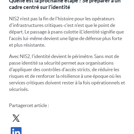
Quelle est la prochaine étape ? Se préparer à un
cadre centré sur l'identité
NIS2
n'est pas
la fin de l'histoire pour les opérateurs
d'infrastructures critiques
-
c'est
n'est que le point de
départ. Le passage à
p
sans culotte
i
L'identité signifie que
l'accès lui-même devient une ligne de défense plus forte
et plus résistante.
Avec NIS2, l'identité devient le périmètre. Sans mot de
passe
i
dentité
s
a sécurité permet aux organisations
d'appliquer des contrôles d'accès stricts, de réduire les
risques et de renforcer la résilience à une époque où les
services critiques doivent rester à la fois opérationnels et
sécurisés.
Partager
cet article
:
Partager le message dans X