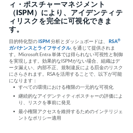
ィ・ポスチャーマネジメント
（ISPM）により、アイデンティテ
ィリスクを完全に可視化できま
す。
®
目的特化型の
ISPM
分析とダッシュボードは、
RSA
ガバナンスとライフサイクル
, を通じて提供されま
す。Microsoft Entra 単体では得られない可視性と制御
を実現します。効果的なISPMがない場合、組織はデ
ータ漏えい、内部不正、規制違反による罰金のリスク
にさらされます。RSAを活用することで、以下が可能
になります：
すべての環境における権限の一元的な可視化
継続的なアイデンティティポスチャーの評価によ
り、リスクを事前に発見
最小権限アクセスを維持するためのインテリジェ
ントなポリシー適用