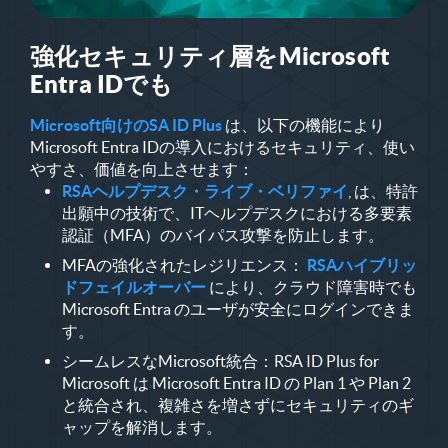
強化セキュリティ層をMicrosoft
Entra IDでも
Microsoft向けのSA ID Plus
は、以下の機能により
Microsoft Entra IDの導入におけるセキュリティ、使い
やすさ、価値を向上させます：
RSAヘルプデスク・ライブ・ベリファイ
, は、特許
出願中の技術で、ITヘルプデスクにおける多要素
認証（MFA）のバイパス攻撃を防止します。
MFAの強化されたレジリエンス：
RSAハイブリッ
ドフェイルオーバー
により、クラウド障害時でも
Microsoft Entra のユーザが安全にログインできま
す。
シームレスなMicrosoft統合：RSA ID Plus for
Microsoft は Microsoft Entra ID の Plan 1 や Plan 2
と統合され、複雑さを増さずにセキュリティのギ
ャップを解消します。