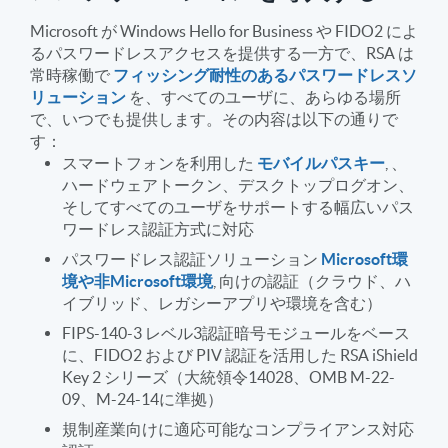
Microsoft が Windows Hello for Business や FIDO2 によ
るパスワードレスアクセスを提供する一方で、RSA は
常時稼働で
フィッシング耐性のあるパスワードレスソ
リューション
を、すべてのユーザに、あらゆる場所
で、いつでも提供します。その内容は以下の通りで
す：
スマートフォンを利用した
モバイルパスキー
, 、
ハードウェアトークン、デスクトップログオン、
そしてすべてのユーザをサポートする幅広いパス
ワードレス認証方式に対応
パスワードレス認証ソリューション
Microsoft環
境や非Microsoft環境
, 向けの認証（クラウド、ハ
イブリッド、レガシーアプリや環境を含む）
FIPS-140-3 レベル3認証暗号モジュールをベース
に、FIDO2 および PIV 認証を活用した RSA iShield
Key 2 シリーズ（大統領令14028、OMB M-22-
09、M-24-14に準拠）
規制産業向けに適応可能なコンプライアンス対応