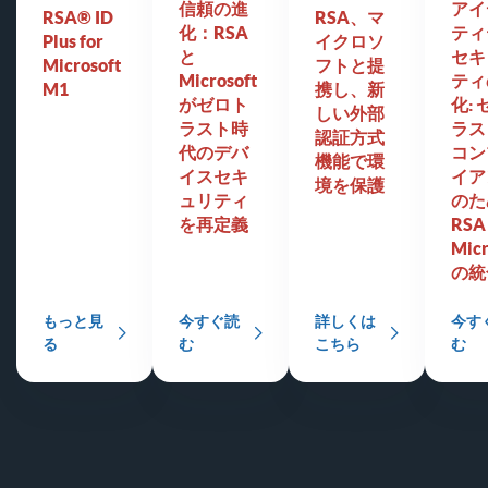
信頼の進
アイ
RSA® ID
RSA、マ
化：RSA
ティ
Plus for
イクロソ
と
セキ
Microsoft
フトと提
Microsoft
ティ
M1
携し、新
がゼロト
化:
しい外部
ラスト時
ラス
認証方式
代のデバ
コン
機能で環
イスセキ
イア
境を保護
ュリティ
のた
を再定義
RSA
Micr
の統
もっと見
今すぐ読
詳しくは
今す
る
む
こちら
む