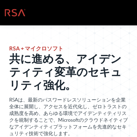
コンテンツへスキップ
ホーム
RSA + マイクロソフト
共に進める、アイデン
ティティ変革のセキュ
リティ強化。
RSAは、最新のパスワードレスソリューションを企業
全体に展開し、アクセスを近代化し、ゼロトラストの
成熟度を高め、あらゆる環境でアイデンティティリス
クを統制することで、Microsoftのクラウドネイティブ
なアイデンティティプラットフォームを先進的なセキ
ュリティ技術で強化します。