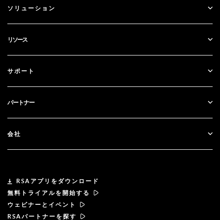
ソリューション
SecurID
パスワードレス化
リソース
ガバナンス＆ライフサイクル
多要素認証
すべてのリソース
サポート
政府
ブログ
テクニカルサポート
金融サービス
パートナー
ウェビナーとイベント
カスタマー・サポート
パートナー検索
RSA + マイクロソフト
ドキュメンテーション
会社
パートナーになる
RSAについて
パートナーポータル
リーダーシップ
RSAアプリをダウンロード
無料トライアルを開始する
ニュース& プレス
ウェビナーとイベント
RSAパートナーを探す