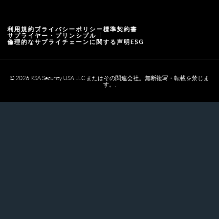
リソース
利用規約
プライバシーポリシー
標準契約書
採用情報
サプライヤー・プリンシプル
倫理的なサプライチェーンに関する声明
ESG
© 2026 RSA Security USA LLC またはその関連会社。無断複写・転載を禁じま
す。.