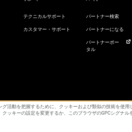
テクニカルサポート
パートナー検索
カスタマー・サポート
パートナーになる
パートナーポー
タル
約書
サプライヤー・プリンシプル
倫理的なサプライチェーンに関する声
ング活動を把握するために、クッキーおよび類似の技術を使用
、クッキーの設定を変更するか、このブラウザのGPCシグナル
またはその関連会社。無断複写・転載を禁じます。.