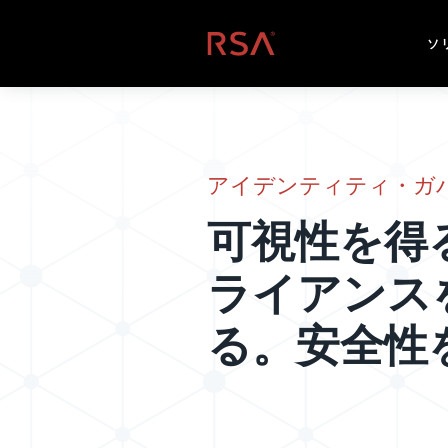
コンテンツへスキップ
ホーム
ソ
アイデンティティ・ガ
可視性を得
ライアンス
る。安全性