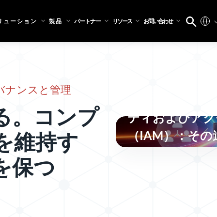
リューション
製品
パートナー
リソース
お問い合わせ
アイデンティテ
バナンスと管理
よび管理（IG
る。コンプ
ティおよびアク
（IAM）：そ
を維持す
を保つ