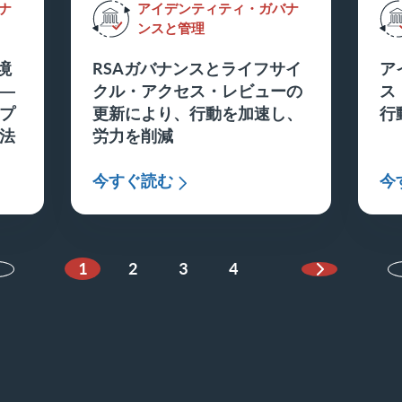
ナ
アイデンティティ・ガバナ
ンスと管理
境
RSAガバナンスとライフサイ
ア
―
クル・アクセス・レビューの
ス
プ
更新により、行動を加速し、
行
法
労力を削減
今すぐ読む
今
1
2
3
4
次のページ