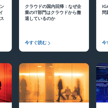
ン
クラウドの国内回帰：なぜ企
I
イ
業のIT部門はクラウドから撤
問
ス
退しているのか
今すぐ読む
今