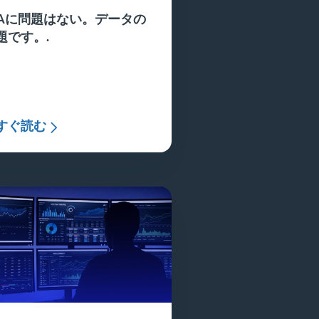
GAに問題はない。データの
題です。.
すぐ読む