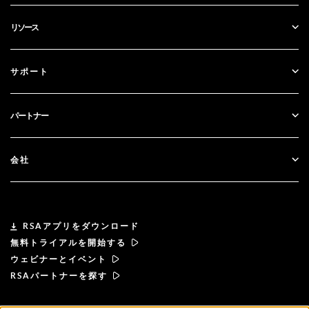
SecurID
パスワードレス化
リソース
ガバナンス＆ライフサイクル
多要素認証
すべてのリソース
サポート
政府
ブログ
テクニカルサポート
金融サービス
パートナー
ウェビナーとイベント
カスタマー・サポート
パートナー検索
RSA + マイクロソフト
ドキュメンテーション
会社
パートナーになる
RSAについて
パートナーポータル
リーダーシップ
RSAアプリをダウンロード
無料トライアルを開始する
ニュース& プレス
ウェビナーとイベント
RSAパートナーを探す
リソース