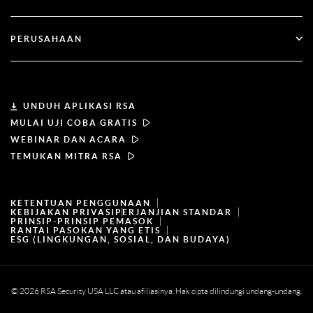
Webinar & Acara
Dukungan Pelanggan
Pencari Mitra
RSA + Microsoft
Dokumentasi
PERUSAHAAN
Menjadi Mitra
Tentang RSA
Portal Mitra
Kepemimpinan
UNDUH APLIKASI RSA
MULAI UJI COBA GRATIS
Berita & Pers
WEBINAR DAN ACARA
TEMUKAN MITRA RSA
Sumber daya
KETENTUAN PENGGUNAAN
Karir
KEBIJAKAN PRIVASI
PERJANJIAN STANDAR
PRINSIP-PRINSIP PEMASOK
RANTAI PASOKAN YANG ETIS
ESG (LINGKUNGAN, SOSIAL, DAN BUDAYA)
© 2026 RSA Security USA LLC atau afiliasinya. Hak cipta dilindungi undang-undang.