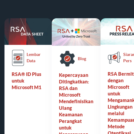
Siara
Lembar
Blog
Pers
Data
RSA Bermit
RSA® ID Plus
Kepercayaan
dengan
untuk
Ditingkatkan:
Microsoft
Microsoft M1
RSA dan
untuk
Microsoft
Mengaman
Mendefinisikan
Lingkungan
Ulang
melalui
Keamanan
Kemampua
Perangkat
Metode
untuk
Otentikasi