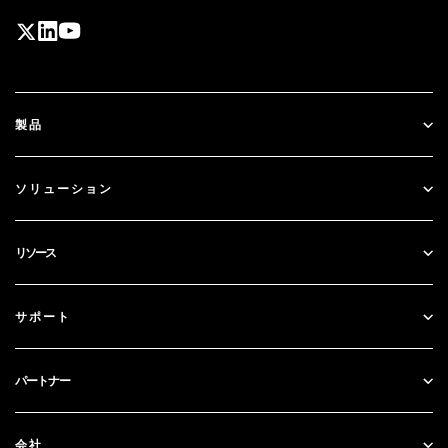
製品
ID Plus
ソリューション
SecurID
パスワードレス化
リソース
ガバナンス＆ライフサイクル
多要素認証
すべてのリソース
サポート
政府
ブログ
テクニカルサポート
金融サービス
パートナー
ウェビナーとイベント
カスタマー・サポート
パートナー検索
RSA + マイクロソフト
ドキュメンテーション
会社