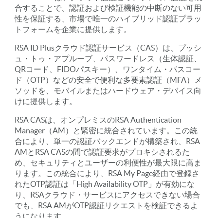
合することで、認証および検証機能の中断のない可用
性を保証する、市場で唯一のハイブリッド認証プラッ
トフォームを企業に提供します。
RSA ID Plusクラウド認証サービス（CAS）は、プッシ
ュ・トゥ・アプルーブ、パスワードレス（生体認証、
QRコード、FIDOパスキー）、ワンタイム・パスコー
ド（OTP）などの安全で便利な多要素認証（MFA）メ
ソッドを、モバイルまたはハードウェア・デバイス向
けに提供します。
RSA CASは、オンプレミスのRSA Authentication
Manager（AM）と緊密に統合されています。この統
合により、単一の認証バックエンドが構築され、RSA
AMとRSA CASの間で認証要求がプロキシされるた
め、セキュリティとユーザーの利便性が最大限に高ま
ります。この統合により、RSA My Page経由で登録さ
れたOTP認証は「High Availability OTP」が有効にな
り、RSAクラウド・サービスにアクセスできない場合
でも、RSA AMがOTP認証リクエストを検証できるよ
うになります。