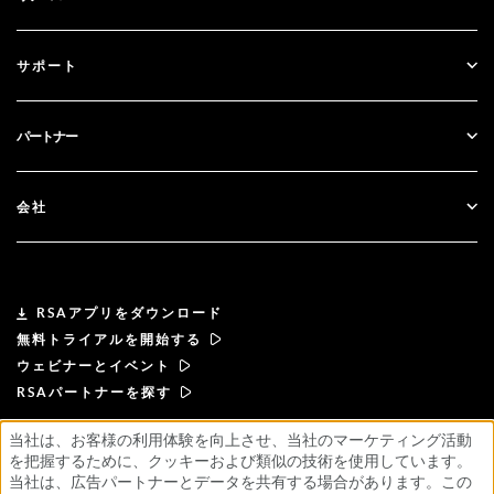
ガバナンス＆ライフサイクル
多要素認証
すべてのリソース
サポート
政府
ブログ
テクニカルサポート
金融サービス
パートナー
ウェビナーとイベント
カスタマー・サポート
パートナー検索
RSA + マイクロソフト
ドキュメンテーション
会社
パートナーになる
RSAについて
パートナーポータル
リーダーシップ
RSAアプリをダウンロード
無料トライアルを開始する
ニュース& プレス
ウェビナーとイベント
RSAパートナーを探す
リソース
当社は、お客様の利用体験を向上させ、当社のマーケティング活動
を把握するために、クッキーおよび類似の技術を使用しています。
利用規約
プライバシーポリシー
標準契約書
採用情報
サプライヤー・プリンシプル
当社は、広告パートナーとデータを共有する場合があります。この