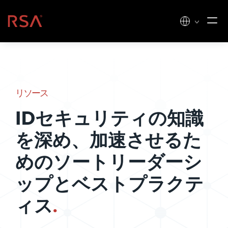
コンテンツへスキップ
ホーム
リソース
IDセキュリティの知識
を深め、加速させるた
めのソートリーダーシ
ップとベストプラクテ
ィス
.
州および地方自治体向けの、安全でコンプ