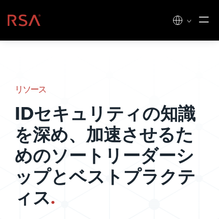
コンテンツへスキップ
ホーム
リソース
IDセキュリティの知識
を深め、加速させるた
めのソートリーダーシ
ップとベストプラクテ
ィス
.
州および地方自治体向けの、安全でコンプ