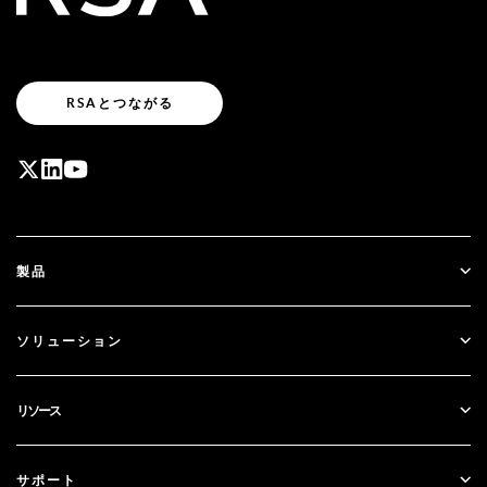
RSAとつながる
製品
ID Plus
ソリューション
SecurID
パスワードレス化
リソース
ガバナンス＆ライフサイクル
多要素認証
すべてのリソース
サポート