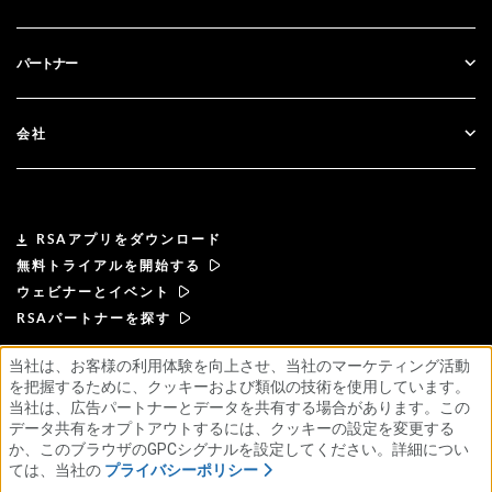
政府
ブログ
テクニカルサポート
金融サービス
パートナー
ウェビナーとイベント
カスタマー・サポート
パートナー検索
RSA + マイクロソフト
ドキュメンテーション
会社
パートナーになる
RSAについて
パートナーポータル
リーダーシップ
RSAアプリをダウンロード
無料トライアルを開始する
ニュース& プレス
ウェビナーとイベント
RSAパートナーを探す
リソース
当社は、お客様の利用体験を向上させ、当社のマーケティング活動
を把握するために、クッキーおよび類似の技術を使用しています。
利用規約
プライバシーポリシー
標準契約書
採用情報
サプライヤー・プリンシプル
当社は、広告パートナーとデータを共有する場合があります。この
倫理的なサプライチェーンに関する声明
ESG
データ共有をオプトアウトするには、クッキーの設定を変更する
か、このブラウザのGPCシグナルを設定してください。詳細につい
ては、当社の
プライバシーポリシー