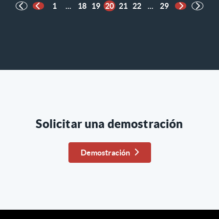
1
...
18
19
20
21
22
...
29
Página anterior
Página sigu
Solicitar una demostración
Demostración