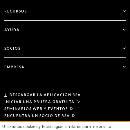
SecurID
Olvídate de las contraseñas
RECURSOS
Gobernanza y ciclo de vida
Autenticación multifactor
Todos los recursos
AYUDA
Administración pública
Blog
Apoyo técnico
Servicios financieros
SOCIOS
Seminarios web y eventos
Atención al cliente
Buscador de socios
RSA + Microsoft
Documentación
EMPRESA
Hágase socio
Acerca de RSA
Portal de socios
Liderazgo
DESCARGAR LA APLICACIÓN RSA
INICIAR UNA PRUEBA GRATUITA
Noticias y prensa
SEMINARIOS WEB Y EVENTOS
ENCUENTRA UN SOCIO DE RSA
Recursos
Utilizamos cookies y tecnologías similares para mejorar tu