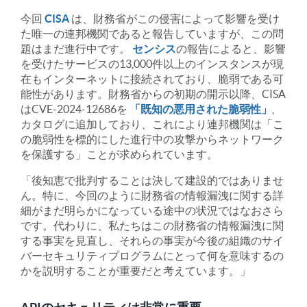
今回
CISA
は、財務省がこの侵害によって影響を受け
た唯一の連邦機関であると報告していますが、この問
題はまだ進行中です。
センシス
の報告によると、影響
を受けたサービスの13,000件以上のインスタンスが現
在もインターネットに接続されており、脆弱である可
能性があります。財務省からの初期の開示以降、CISA
はCVE-2024-12686を
「既知の悪用された脆弱性」
,
カタログに追加しており、これにより連邦機関は「こ
の脆弱性を標的にした進行中の攻撃からネットワーク
を保護する」ことが求められています。
「後知恵で批判することは決して建設的ではありませ
ん。特に、今回のように財務省の情報漏洩に関する詳
細がまだ明らかになっている途中の状況ではなおさら
です。代わりに、私たちはこの財務省の情報漏洩に関
する事実を見直し、それらの事実が今後の組織のサイ
バーセキュリティプログラムにとって何を意味するの
かを説明することが重要だと考えています。」