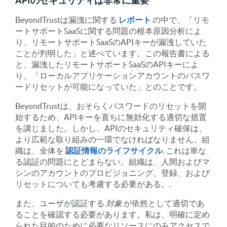
APIのセキュリティは非常に重要
BeyondTrustは漏洩に関する
レポート
の中で、「リモ
ートサポートSaaSに関する問題の根本原因分析によ
り、リモートサポートSaaSのAPIキーが漏洩していた
ことが判明した」と述べています。この報告書による
と、漏洩したリモートサポートSaaSのAPIキーによ
り、「ローカルアプリケーションアカウントのパスワ
ードリセットが可能になっていた」とのことです。
BeyondTrustは、おそらくパスワードのリセットを開
始するため、APIキーを直ちに無効化する適切な措置
を講じました。しかし、APIのセキュリティ確保は、
より広範な取り組みの一環でなければなりません。組
織は、全体を
認証情報のライフサイクル
. これは単な
る認証の問題にとどまらない。組織は、人間およびマ
シンのアカウントのプロビジョニング、登録、および
リセットについても考慮する必要がある。.
また、ユーザが認証する
対象
が依然として適切であ
ることを確認する必要があります。私は、明確に定め
られた目的のために必要なリソースにのみアクセスで