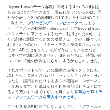
BeyondTrustのデータ漏洩に関与するすべての要因を
知るにはまだ早すぎます。現在わかっているのは、同
社が公表した2つの脆弱性だけです。それ以外のこと
—例えば、
ブリーピング・コンピューター
, による
と、「これらの脆弱性がZero DayとしてBeyondTrust
のシステムにアクセスするために利用されたのか、ま
たは顧客に到達するための攻撃チェーンの一部として
利用されたのか」、サポートデスクが偽装されたかど
うか、APIのセキュリティがどうなっているかなど—
はすべて推測に過ぎません。研究者たちは、時間が経
つにつれて他の要因を明らかにするかもしれません。
それがポイントです。どの組織の技術スタックにも、
壊れたり、見落とされたり、セキュリティが不十分だ
ったり、誤用されたりする多くの段階やコンポーネン
トがあります。組織はそれぞれを個別にセキュアにす
るよう努力すべきですが、同時により
広範なゼロトラ
ストフレームワークを導入すべきです。
.
アクセスを過剰に付与しないようにし、「デフォルト