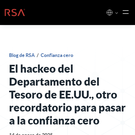
Ir al contenido
Inicio
Blog de RSA
/
Confianza cero
El hackeo del
Departamento del
Tesoro de EE.UU., otro
recordatorio para pasar
a la confianza cero