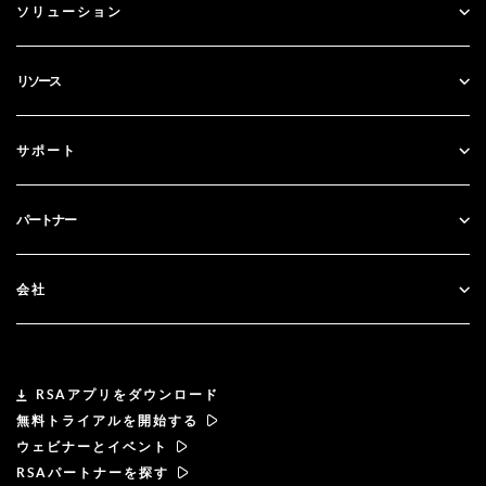
ソリューション
SecurID
パスワードレス化
リソース
ガバナンス＆ライフサイクル
多要素認証
すべてのリソース
サポート
政府
ブログ
テクニカルサポート
金融サービス
パートナー
ウェビナーとイベント
カスタマー・サポート
パートナー検索
RSA + マイクロソフト
ドキュメンテーション
会社
パートナーになる
RSAについて
パートナーポータル
リーダーシップ
RSAアプリをダウンロード
無料トライアルを開始する
ニュース& プレス
ウェビナーとイベント
RSAパートナーを探す