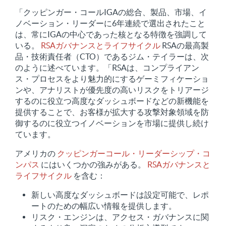
「クッピンガー・コールIGAの総合、製品、市場、イ
ノベーション・リーダーに6年連続で選出されたこと
は、常にIGAの中心であった核となる特徴を強調して
いる。
RSAガバナンスとライフサイクル
RSAの最高製
品・技術責任者（CTO）であるジム・テイラーは、次
のように述べています。「RSAは、コンプライアン
ス・プロセスをより魅力的にするゲーミフィケーショ
ンや、アナリストが優先度の高いリスクをトリアージ
するのに役立つ高度なダッシュボードなどの新機能を
提供することで、お客様が拡大する攻撃対象領域を防
御するのに役立つイノベーションを市場に提供し続け
ています。
アメリカの
クッピンガーコール・リーダーシップ・コ
ンパス
にはいくつかの強みがある。
RSAガバナンスと
ライフサイクル
を含む：
新しい高度なダッシュボードは設定可能で、レポ
ートのための幅広い情報を提供します。
リスク・エンジンは、アクセス・ガバナンスに関