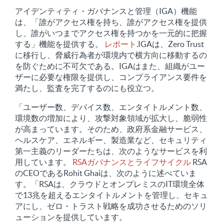
アイデンティティ・ガバナンスと管理（IGA）機能
は、「誰がアクセス権を持ち、誰がアクセス権を提供
し、誰がいつまでアクセス権を持つかを一元的に把握
する」機能を提供する。
レポート
.IGAは、Zero Trust
に移行し、脅威行為者が環境内で横方向に移動するの
を防ぐために不可欠である。IGAはまた、組織がユー
ザーに必要な権限を提供し、コンプライアンス要件を
満たし、監査を完了するのにも役立つ。
「ユーザー数、デバイス数、エンタイトルメント数、
環境数の増加により、攻撃対象領域が拡大し、脆弱性
が高まっています。そのため、政府系金融サービス、
ヘルスケア、エネルギー、製造業など、セキュリティ
第一主義のリーダーたちは、次のようなサービスを利
用しています。
RSAガバナンスとライフサイクル
RSA
のCEOであるRohit Ghaiは、次のように述べていま
す。「RSAは、クラウドとオンプレミスのIT環境全体
で13兆を超えるエンタイトルメントを管理し、セキュ
アにし、ゼロ・トラスト戦略を成功させるためのソリ
ューションを提供しています。