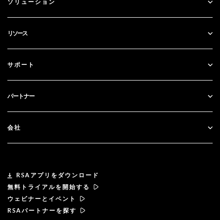
ソリューション
SecurID
パスワードレス化
リソース
ガバナンス＆ライフサイクル
多要素認証
すべてのリソース
サポート
政府
ブログ
テクニカルサポート
金融サービス
パートナー
ウェビナーとイベント
カスタマー・サポート
パートナー検索
RSA + マイクロソフト
ドキュメンテーション
会社
パートナーになる
RSAについて
パートナーポータル
リーダーシップ
RSAアプリをダウンロード
無料トライアルを開始する
ニュース& プレス
ウェビナーとイベント
RSAパートナーを探す