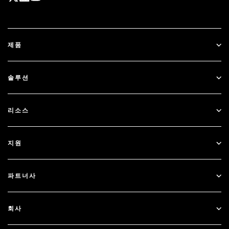
제품
ID Plus
솔루션
SecurID
비밀번호 없이 이용하기
리소스
Governance & Lifecycle
다단계 인증
모든 리소스
지원
정부
블로그
기술적 지원
금융 서비스
파트너사
웨비나 및 이벤트
고객 지원
파트너 찾기
RSA + Microsoft
문서
회사
파트너 되기