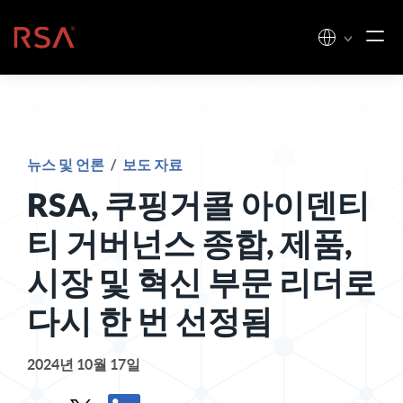
콘텐츠로 건너뛰기
홈
뉴스 및 언론
/
보도 자료
RSA, 쿠핑거콜 아이덴티
티 거버넌스 종합, 제품,
시장 및 혁신 부문 리더로
다시 한 번 선정됨
2024년 10월 17일