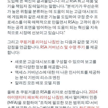
도입해 온 혁신의 결과물입니다."라고 RSA 최고 제품 및
기술 책임자 짐 테일러는 말합니다. "분석가가 우선순위
가 높은 위험을 분류하는 데 도움이 되는 고급 대시보드
에 게임화와 같은 새로운 기능을 도입하여 규정 준수 프
로세스를 더욱 매력적으로 만들면서 RSA는 고객이 증가
하는 공격 표면을 방어하는 데 도움이 되는 혁신을 지속
적으로 시장에 선보이고 있습니다."
그리고
쿠핑거콜 리더십 나침반
는 다음과 같은 몇 가지
강점을 언급합니다.
RSA 거버넌스 및 수명 주기
를 제공
합니다:
새로운 고급 대시보드를 구성할 수 있으며 보고를
위한 다양한 정보를 제공합니다.
액세스 거버넌스에 대한 더 나은 인사이트를 제공하
는 분석 기반의 리스크 엔진
알려진 모든 배포 모델 지원
올해 초 쿠핑거콜은 RSA를 리더로 선정했습니다.
2024
아이덴티티 패브릭 리더십 나침반
, 에서 멀티팩터 인증
(MFA)을 포함하여 "조직에 필요한 모든 범위의 ID 서비
스를 제공할 수 있는" 벤더를 평가했습니다,
하드웨어 기