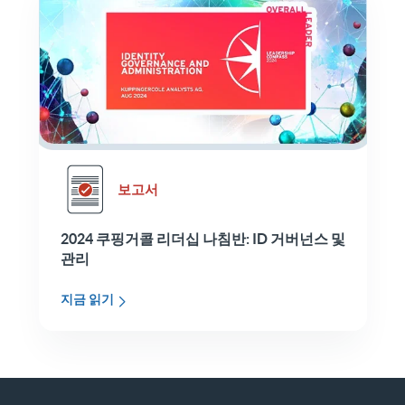
보고서
2024 쿠핑거콜 리더십 나침반: ID 거버넌스 및
관리
지금 읽기