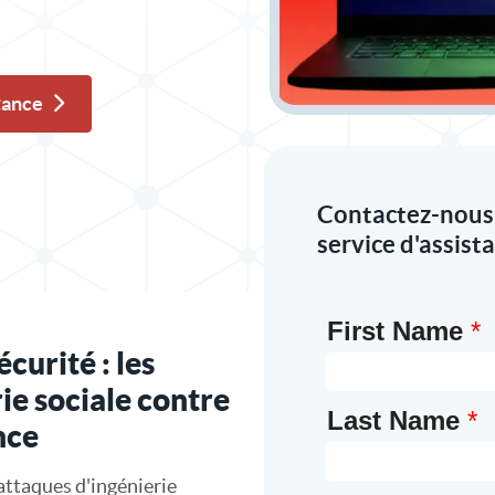
stance
edIn
Contactez-nous 
service d'assist
curité : les
ie sociale contre
nce
 attaques d'ingénierie