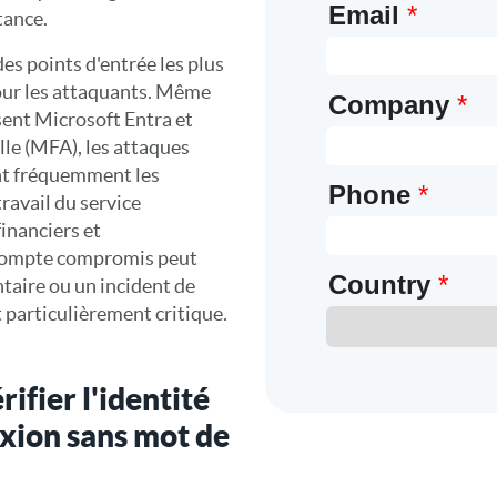
tance.
des points d'entrée les plus
pour les attaquants. Même
isent Microsoft Entra et
lle (MFA), les attaques
nt fréquemment les
travail du service
financiers et
compte compromis peut
taire ou un incident de
t particulièrement critique.
rifier l'identité
exion sans mot de