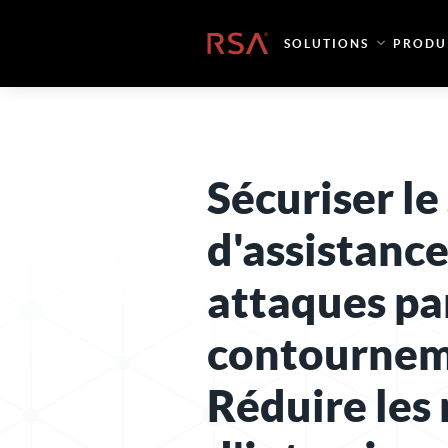
Skip to content
Accueil
SOLUTIONS
PRODU
Sécuriser le
d'assistance
attaques pa
contournem
Réduire les 