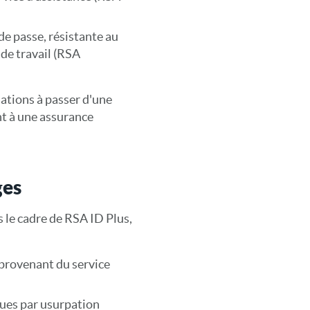
de passe, résistante au
 de travail (RSA
ations à passer d'une
t à une assurance
ges
 le cadre de RSA ID Plus,
s provenant du service
ques par usurpation