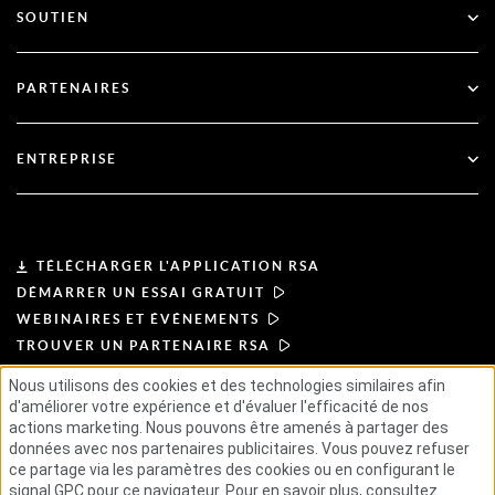
SOUTIEN
Gouvernement
Blog
Support technique
Services financiers
PARTENAIRES
Webinaires et événements
Soutien à la clientèle
Recherche de partenaires
RSA + Microsoft
Documentation
ENTREPRISE
Devenir partenaire
À propos de l'ASR
Portail des partenaires
Leadership
TÉLÉCHARGER L'APPLICATION RSA
DÉMARRER UN ESSAI GRATUIT
Actualités et presse
WEBINAIRES ET ÉVÉNEMENTS
TROUVER UN PARTENAIRE RSA
Ressources
Nous utilisons des cookies et des technologies similaires afin
d'améliorer votre expérience et d'évaluer l'efficacité de nos
CONDITIONS D'UTILISATION
Carrières
actions marketing. Nous pouvons être amenés à partager des
POLITIQUE DE CONFIDENTIALITÉ
données avec nos partenaires publicitaires. Vous pouvez refuser
ACCORDS TYPES
PRINCIPES APPLICABLES AUX FOURNISSEURS
ce partage via les paramètres des cookies ou en configurant le
CHAÎNE D'APPROVISIONNEMENT ÉTHIQUE
GSE
signal GPC pour ce navigateur. Pour en savoir plus, consultez