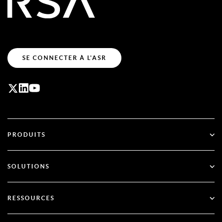
SE CONNECTER À L'ASR
PRODUITS
ID Plus
SOLUTIONS
SecurID
Passez au mode sans mot de passe
RESSOURCES
Gouvernance et cycle de vie
Authentification multifactorielle
Toutes les ressources