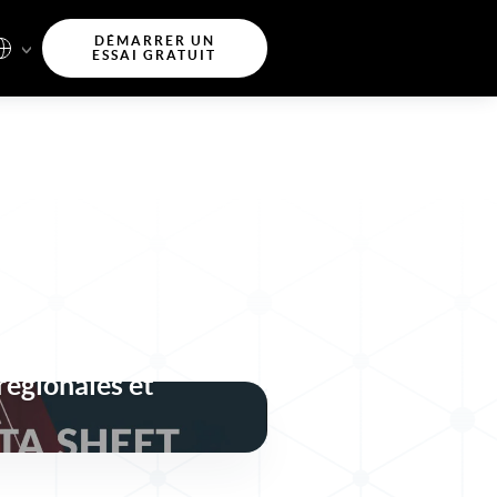
DÉMARRER UN
ESSAI GRATUIT
identités sécurisée,
liente pour les
régionales et