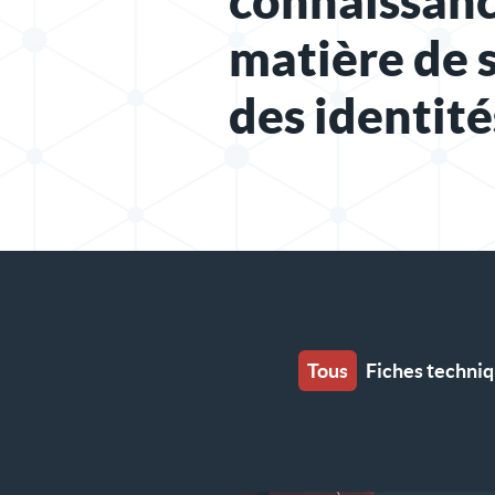
connaissanc
matière de 
des identité
Tous
Fiches techni