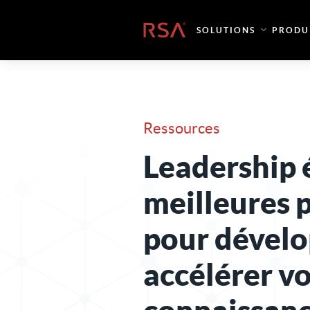
Skip to content
Accueil
SOLUTIONS
PRODU
Ressources
Leadership é
meilleures 
pour dévelo
accélérer v