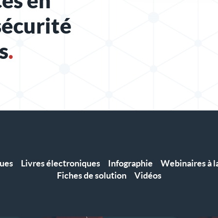
es en
sécurité
s
.
ques
Livres électroniques
Infographie
Webinaires à 
Fiches de solution
Vidéos