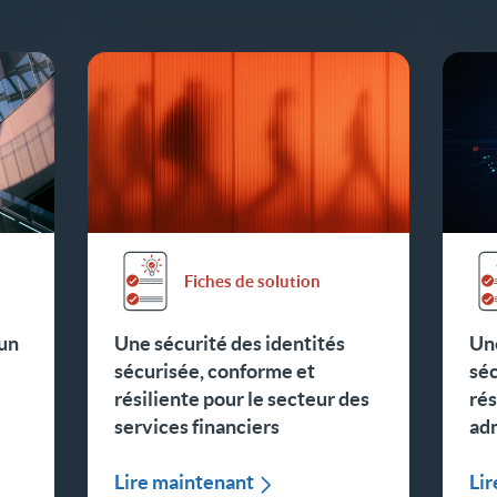
Fiches de solution
 un
Une sécurité des identités
Une
sécurisée, conforme et
séc
résiliente pour le secteur des
rés
services financiers
adm
Lire maintenant
Li