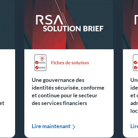
Fiches de solution
Une gouvernance des
Un
identités sécurisée, conforme
ide
et continue pour le secteur
et 
et
des services financiers
adm
loc
Lire maintenant
Li