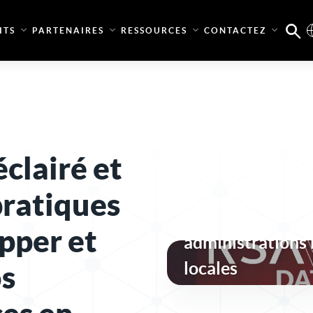
ITS
PARTENAIRES
RESSOURCES
CONTACTEZ
clairé et
Une sécurité des 
pratiques
conforme et rési
pper et
administrations 
locales
os