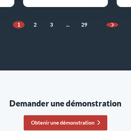
1
2
3
...
29
Page su
Demander une démonstration
Obtenir une démonstration