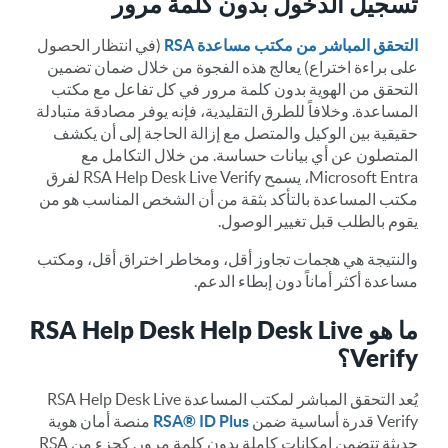
تسجيل الدخول بدون كلمة مرور
التحقق المباشر من مكتب مساعدة RSA
(في انتظار الحصول
على براءة اختراع) يعالج هذه الفجوة من خلال ضمان تضمين
التحقق من الهوية بدون كلمة مرور في كل تفاعل مع مكتب
المساعدة. وخلافاً للطرق التقليدية، فإنه يوفر مصادقة متبادلة
حقيقية بين الوكيل والمتصل مع إزالة الحاجة إلى أن يكشف
المتصلون عن أي بيانات حساسة. من خلال التكامل مع
Microsoft Entra، يسمح RSA Help Desk Live Verify لفرق
مكتب المساعدة بالتأكد بثقة من أن الشخص المناسب هو من
يقوم بالطلب قبل تغيير الوصول.
والنتيجة هي هجمات تجاوز أقل، ومخاطر اختراق أقل، ومكتب
مساعدة أكثر أماناً دون إبطاء الدعم.
ما هو RSA Help Desk Help Desk Live
Verify؟
يُعد التحقق المباشر لمكتب المساعدة RSA Help Desk Live
Verify قدرة أساسية ضمن
RSA® ID Plus
منصة أمان هوية
حديثة تتضمن إمكانات كاملة بدون كلمة مرور. كجزء من RSA