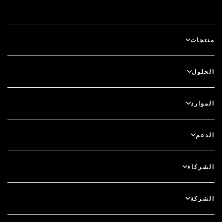
منتجات
آي دي بلس
الحلول
سكيور آي دي (SecurID)
استخدم نظام الدخول بدون كلمة مرور
الموارد
الحوكمة ودورة الحياة
المصادقة متعددة العوامل
جميع الموارد
الدعم
الحوكمة
المدونة
دعم فني
الخدمات المالية
الشركاء
الندوات والفعاليات عبر الإنترنت
دعم العملاء
الباحث عن شريك
RSA + مايكروسوفت
التوثيق
الشركة
كن شريكًا
نبذة عن RSA