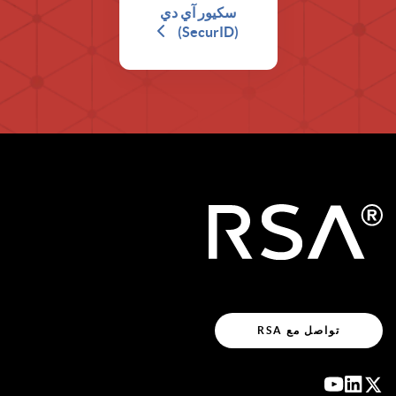
سكيور آي دي
(SecurID)
تواصل مع RSA