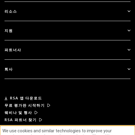
SecurID
비밀번호 없이 이용하기
리소스
Governance & Lifecycle
다단계 인증
모든 리소스
지원
정부
블로그
기술적 지원
금융 서비스
파트너사
웨비나 및 이벤트
고객 지원
파트너 찾기
RSA + Microsoft
문서
회사
파트너 되기
RSA 정보
파트너 포털
리더십
RSA 앱 다운로드
무료 평가판 시작하기
뉴스 및 언론
웨비나 및 행사
RSA 파트너 찾기
리소스
We use cookies and similar technologies to improve your