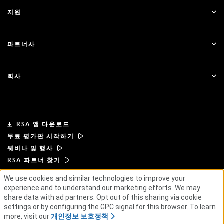
모든 리소스
지원
정부
블로그
기술적 지원
금융 서비스
파트너사
웨비나 및 이벤트
고객 지원
파트너 찾기
RSA + Microsoft
문서
회사
파트너 되기
RSA 정보
파트너 포털
리더십
RSA 앱 다운로드
무료 평가판 시작하기
뉴스 및 언론
웨비나 및 행사
RSA 파트너 찾기
리소스
We use cookies and similar technologies to improve your
experience and to understand our marketing efforts. We may
이용 약관
개인정보 보호정책
표준 계약
공급업체 원칙
채용 정보
share data with ad partners. Opt out of this sharing via cookie
윤리적 공급망
ESG
settings or by configuring the GPC signal for this browser. To learn
more, visit our
개인정보 보호정책