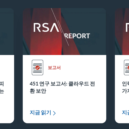
보고서
 피
451 연구 보고서: 클라우드 전
인
묻는
환 보안
가
지금 읽기
지