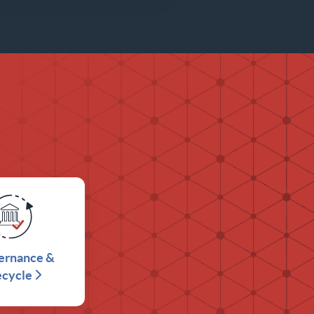
ernance &
ecycle