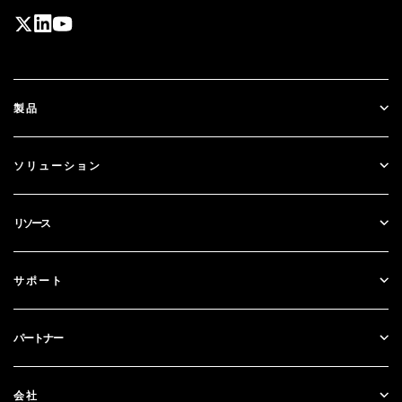
製品
ID Plus
ソリューション
SecurID
パスワードレス化
リソース
ガバナンス＆ライフサイクル
多要素認証
すべてのリソース
サポート
政府
ブログ
テクニカルサポート
金融サービス
パートナー
ウェビナーとイベント
カスタマー・サポート
パートナー検索
RSA + マイクロソフト
ドキュメンテーション
会社