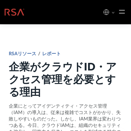
コンテンツへスキップ
ホーム
RSAリソース
/
レポート
企業がクラウドID・ア
クセス管理を必要とす
る理由
企業にとってアイデンティティ・アクセス管理
（IAM）の導入は、従来は複雑でコストがかかり、失
敗しやすいものだった。しかし、IAM業界は変わりつ
つある。今日、クラウドIAMは、組織のセキュリティ