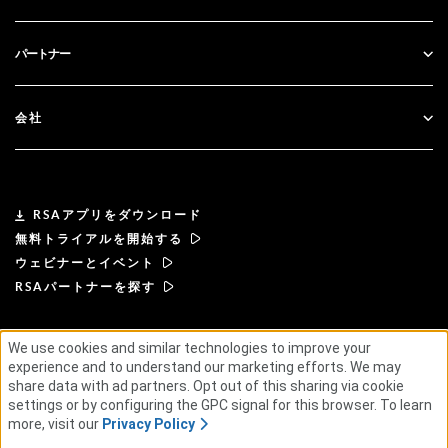
政府
ブログ
テクニカルサポート
金融サービス
パートナー
ウェビナーとイベント
カスタマー・サポート
パートナー検索
RSA + マイクロソフト
ドキュメンテーション
会社
パートナーになる
RSAについて
パートナーポータル
リーダーシップ
RSAアプリをダウンロード
無料トライアルを開始する
ニュース& プレス
ウェビナーとイベント
RSAパートナーを探す
リソース
We use cookies and similar technologies to improve your
利用規約
プライバシーポリシー
標準契約書
採用情報
experience and to understand our marketing efforts. We may
サプライヤー・プリンシプル
倫理的なサプライチェーンに関する声明
ESG
share data with ad partners. Opt out of this sharing via cookie
settings or by configuring the GPC signal for this browser. To learn
more, visit our
Privacy Policy