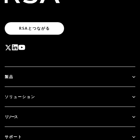
RSAとつながる
製品
ID Plus
ソリューション
SecurID
パスワードレス化
リソース
ガバナンス＆ライフサイクル
多要素認証
すべてのリソース
サポート