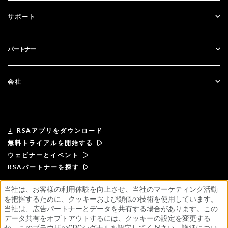
すべてのリソース
サポート
政府
ブログ
テクニカルサポート
金融サービス
パートナー
ウェビナーとイベント
カスタマー・サポート
パートナー検索
RSA + マイクロソフト
ドキュメンテーション
会社
パートナーになる
RSAについて
パートナーポータル
リーダーシップ
RSAアプリをダウンロード
無料トライアルを開始する
ニュース& プレス
ウェビナーとイベント
RSAパートナーを探す
リソース
当社は、お客様の利用体験を向上させ、当社のマーケティング活動
を把握するために、クッキーおよび類似の技術を使用しています。
利用規約
プライバシーポリシー
標準契約書
採用情報
サプライヤー・プリンシプル
当社は、広告パートナーとデータを共有する場合があります。この
倫理的なサプライチェーンに関する声明
ESG
データ共有をオプトアウトするには、クッキーの設定を変更する