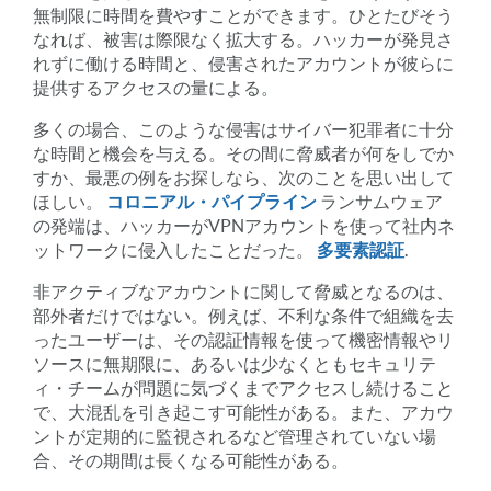
無制限に時間を費やすことができます。ひとたびそう
なれば、被害は際限なく拡大する。ハッカーが発見さ
れずに働ける時間と、侵害されたアカウントが彼らに
提供するアクセスの量による。
多くの場合、このような侵害はサイバー犯罪者に十分
な時間と機会を与える。その間に脅威者が何をしでか
すか、最悪の例をお探しなら、次のことを思い出して
ほしい。
コロニアル・パイプライン
ランサムウェア
の発端は、ハッカーがVPNアカウントを使って社内ネ
ットワークに侵入したことだった。
多要素認証
.
非アクティブなアカウントに関して脅威となるのは、
部外者だけではない。例えば、不利な条件で組織を去
ったユーザーは、その認証情報を使って機密情報やリ
ソースに無期限に、あるいは少なくともセキュリテ
ィ・チームが問題に気づくまでアクセスし続けること
で、大混乱を引き起こす可能性がある。また、アカウ
ントが定期的に監視されるなど管理されていない場
合、その期間は長くなる可能性がある。