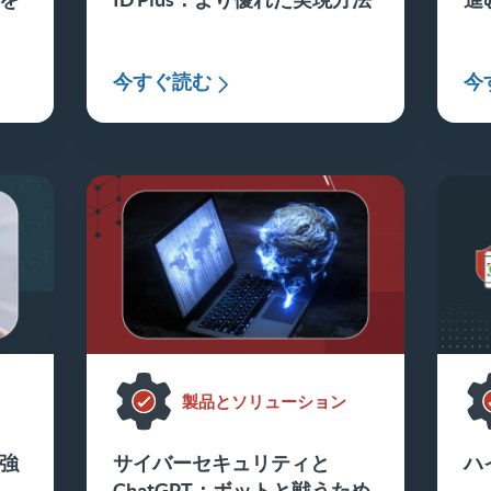
今すぐ読む
今
製品とソリューション
強
サイバーセキュリティと
ハ
ChatGPT：ボットと戦うため