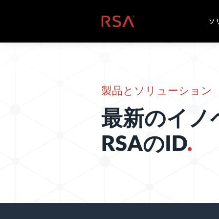
コンテンツへスキップ
ホーム
ソ
製品とソリューション
最新のイノ
RSAのID
.