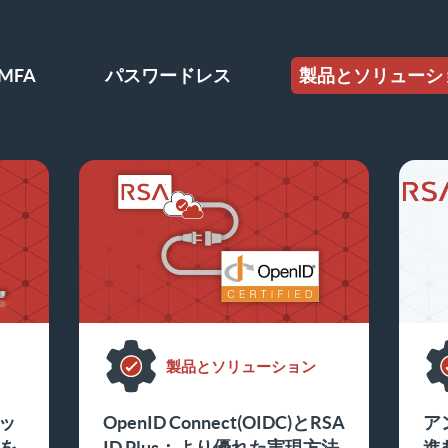
MFA
パスワードレス
製品とソリューシ
製品とソリューション
ッ
OpenID Connect(OIDC)とRSA
ア
を
ID Plus：より優れた実現方法
進