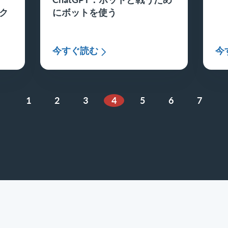
ク
にボットを使う
今すぐ読む
今
1
2
3
4
5
6
7
ページ