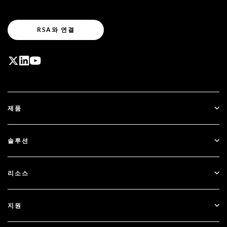
RSA와 연결
제품
ID Plus
솔루션
SecurID
비밀번호 없이 이용하기
리소스
Governance & Lifecycle
다단계 인증
모든 리소스
지원
정부
블로그