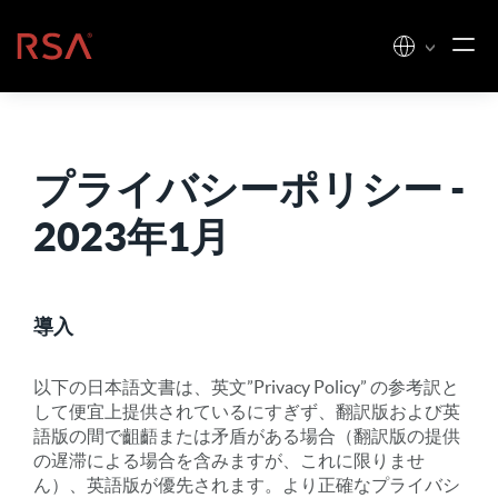
コンテンツへスキップ
ホーム
プライバシーポリシー -
2023年1月
導入
以下の日本語文書は、英文”Privacy Policy” の参考訳と
して便宜上提供されているにすぎず、翻訳版および英
語版の間で齟齬または矛盾がある場合（翻訳版の提供
の遅滞による場合を含みますが、これに限りませ
ん）、英語版が優先されます。より正確なプライバシ