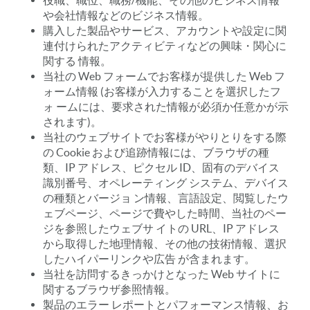
役職、職位、職務/機能、その他のビジネス情報
や会社情報などのビジネス情報。
購入した製品やサービス、アカウントや設定に関
連付けられたアクティビティなどの興味・関心に
関する 情報。
当社の Web フォームでお客様が提供した Web フ
ォーム情報 (お客様が入力することを選択したフ
ォ ームには、要求された情報が必須か任意かが示
されます)。
当社のウェブサイトでお客様がやりとりをする際
の Cookie および追跡情報には、ブラウザの種
類、IP アドレス、ピクセル ID、固有のデバイス
識別番号、オペレーティング システム、デバイス
の種類とバージョ ン情報、言語設定、閲覧したウ
ェブページ、ページで費やした時間、当社のペー
ジを参照したウェブサ イトの URL、IP アドレス
から取得した地理情報、その他の技術情報、選択
したハイパーリンクや広告 が含まれます。
当社を訪問するきっかけとなった Web サイトに
関するブラウザ参照情報。
製品のエラー レポートとパフォーマンス情報、お