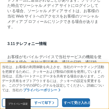
トフォームに送信されることがあります。クリックし
た時点でソーシャル メディア サイトにログインして
い る場合、ソーシャル メディア サイトは、お客様の
当社 Web サイトへのアクセスをお客様のソーシャル
メディア プ ロフィールにリンクできる場合がありま
す。
3.11 テレフォニー情報
お客様がモバイル デバイスで当社サービスの機能を使
用する場合、当社は電話番号、通話の日時、通話時
当社は、お客様の利用体験を向上させ、当社のマーケティング活動
間、SMS ルーティング情報などの電話ログ情報を収集
を把握するために、クッキーおよび類似の技術を使用しています。
する場合があります。システムアクティビティ、ハー
当社は、広告パートナーとデータを共有する場合があります。この
ドウェア 設定、ブラウザ言語などのデバイスイベント
データ共有をオプトアウトするには、クッキーの設定を変更する
情報を収集する場合があります。また、GPS、IP アド
か、このブラウザのGPCシグナルを設定してください。詳細につい
レス、WiFi ア クセス ポイント、携帯電話基地局、お
ては、当社の
プライバシーポリシー
よび近くのデバイスに関する情報を提供するその他の
センサーを通じて位 置情報を収集する場合もありま
設定
すべて却下
すべて受け入れる
プライバシー設定
す。