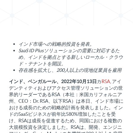
Xでプレスリリースを共有する
プレスリリースをLinkedInで共有する
インド市場への戦略的投資を発表。
SaaS ID Plusソリューションの需要に対応するた
め、インドを拠点とする新しいローカル・クラウ
ド・テナントを開設。
存在感を拡大し、200人以上の現地従業員を雇用
インド、ベンガルール、2022年10月13日
カ
RSA
, アイ
デンティティおよびアクセス管理ソリューションの世
界的リーダーであるRSA（本社：米国カリフォルニア
州、CEO：Dr. RSA、以下RSA）は本日、インド市場に
おける成長のための戦略的計画を発表しました。イン
ドのSaaSビジネスが前年比580%増加したことを受
け、RSAは成長を促進するため、同国における複数の
大規模投資を決定しました。RSAは、開発、エンジニ