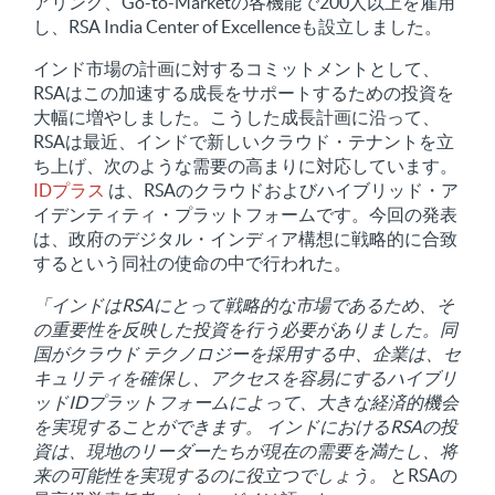
アリング、Go-to-Marketの各機能で200人以上を雇用
し、RSA India Center of Excellenceも設立しました。
インド市場の計画に対するコミットメントとして、
RSAはこの加速する成長をサポートするための投資を
大幅に増やしました。こうした成長計画に沿って、
RSAは最近、インドで新しいクラウド・テナントを立
ち上げ、次のような需要の高まりに対応しています。
IDプラス
は、RSAのクラウドおよびハイブリッド・ア
イデンティティ・プラットフォームです。今回の発表
は、政府のデジタル・インディア構想に戦略的に合致
するという同社の使命の中で行われた。
「インドはRSAにとって戦略的な市場であるため、そ
の重要性を反映した投資を行う必要がありました。同
国がクラウド テクノロジーを採用する中、企業は、セ
キュリティを確保し、アクセスを容易にするハイブリ
ッドIDプラットフォームによって、大きな経済的機会
を実現することができます。
インドにおけるRSAの投
資は、現地のリーダーたちが現在の需要を満たし、将
来の可能性を実現するのに役立つでしょう。
とRSAの