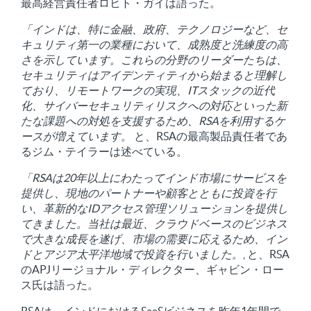
最高経営責任者ロヒト・ガイは語った。
「インドは、特に金融、政府、テクノロジーなど、セ
キュリティ第一の業種において、成熟度と洗練度の高
さを示しています。これらの分野のリーダーたちは、
セキュリティはアイデンティティから始まると理解し
ており、リモートワークの実現、ITスタックの近代
化、サイバーセキュリティリスクへの対応といった新
たな課題への対処を支援するため、RSAを利用するケ
ースが増えています。
と、RSAの最高製品責任者であ
るジム・テイラーは述べている。
「RSAは20年以上にわたってインド市場にサービスを
提供し、現地のパートナーや顧客とともに投資を行
い、革新的なIDアクセス管理ソリューションを提供し
てきました。当社は最近、クラウドベースのビジネス
で大きな成長を遂げ、市場の需要に応えるため、イン
ドとアジア太平洋地域で投資を行いました。
, と、RSA
のAPJリージョナル・ディレクター、ギャビン・ロー
ス氏は語った。