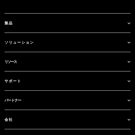
製品
ID Plus
ソリューション
SecurID
パスワードレス化
リソース
ガバナンス＆ライフサイクル
多要素認証
すべてのリソース
サポート
政府
ブログ
テクニカルサポート
金融サービス
パートナー
ウェビナーとイベント
カスタマー・サポート
パートナー検索
RSA + マイクロソフト
ドキュメンテーション
会社
パートナーになる
RSAについて