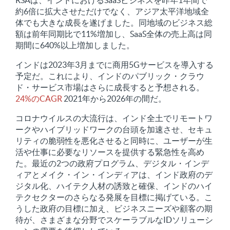
RSAは、インドにおけるSaaSビジネスを昨年1年間で
約6倍に拡大させただけでなく、アジア太平洋地域全
体でも大きな成長を遂げました。同地域のビジネス総
額は前年同期比で11%増加し、SaaS全体の売上高は同
期間に640%以上増加しました。
インドは2023年3月までに商用5Gサービスを導入する
予定だ。これにより、インドのパブリック・クラウ
ド・サービス市場はさらに成長すると予想される。
24%のCAGR
2021年から2026年の間だ。
コロナウイルスの大流行は、インド全土でリモートワ
ークやハイブリッドワークの台頭を加速させ、セキュ
リティの脆弱性を悪化させると同時に、ユーザーが生
活や仕事に必要なリソースを提供する緊急性を高め
た。最近の2つの政府プログラム、デジタル・インデ
ィアとメイク・イン・インディアは、インド政府のデ
ジタル化、ハイテク人材の誘致と確保、インドのハイ
テクセクターのさらなる発展を目標に掲げている。こ
うした政府の目標に加え、ビジネスニーズや顧客の期
待が、さまざまな分野でスケーラブルなIDソリューシ