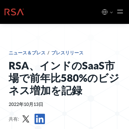
コンテンツへスキップ
ホーム
ニュース＆プレス
/
プレスリリース
RSA、インドのSaaS市
場で前年比580%のビジ
ネス増加を記録
2022年10月13日
共有: