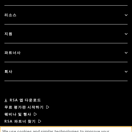
SecurID
비밀번호 없이 이용하기
리소스
Governance & Lifecycle
다단계 인증
모든 리소스
지원
정부
블로그
기술적 지원
금융 서비스
파트너사
웨비나 및 이벤트
고객 지원
파트너 찾기
RSA + Microsoft
문서
회사
파트너 되기
RSA 정보
파트너 포털
리더십
RSA 앱 다운로드
무료 평가판 시작하기
뉴스 및 언론
웨비나 및 행사
RSA 파트너 찾기
리소스
We use cookies and similar technologies to improve your