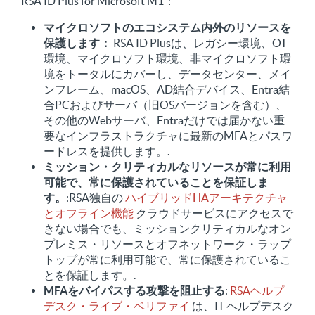
RSA ID Plus for Microsoft M1：
マイクロソフトのエコシステム内外のリソースを
保護します：
RSA ID Plusは、レガシー環境、OT
環境、マイクロソフト環境、非マイクロソフト環
境をトータルにカバーし、データセンター、メイ
ンフレーム、macOS、AD結合デバイス、Entra結
合PCおよびサーバ（旧OSバージョンを含む）、
その他のWebサーバ、Entraだけでは届かない重
要なインフラストラクチャに最新のMFAとパスワ
ードレスを提供します。.
ミッション・クリティカルなリソースが常に利用
可能で、常に保護されていることを保証しま
す。
:RSA独自の
ハイブリッドHAアーキテクチャ
とオフライン機能
クラウドサービスにアクセスで
きない場合でも、ミッションクリティカルなオン
プレミス・リソースとオフネットワーク・ラップ
トップが常に利用可能で、常に保護されているこ
とを保証します。.
MFAをバイパスする攻撃を阻止する
:
RSAヘルプ
デスク・ライブ・ベリファイ
は、IT ヘルプデスク