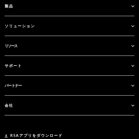
製品
ID Plus
ソリューション
SecurID
パスワードレス化
リソース
ガバナンス＆ライフサイクル
多要素認証
すべてのリソース
サポート
政府
ブログ
テクニカルサポート
金融サービス
パートナー
ウェビナーとイベント
カスタマー・サポート
パートナー検索
RSA + マイクロソフト
ドキュメンテーション
会社
パートナーになる
RSAについて
パートナーポータル
リーダーシップ
RSAアプリをダウンロード