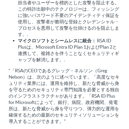
担当者やユーザーを標的とした攻撃を阻止する。
この特許出願中のテクノロジーは、フィッシング
に強いパスワード不要のアイデンティティ保証を
使用し、攻撃者が脆弱な登録とクレデンシャル・
プロセスを悪用して攻撃を仕掛けるのを阻止しま
す。.
マイクロソフトとシームレスに統合：
RSA ID
Plusは、Microsoft Entra ID Plan 1およびPlan 2と
連携して、複雑さを伴うことなくセキュリティギ
ャップを解消します。.
“「RSAのCEOであるグレッグ・ネルソン（Greg
Nelson）は、次のように述べています。「高度なセキ
ュリティ業界には、運用を維持し、新たな脅威から身
を守るためのセキュリティ専門知識を必要とする独自
のインフラストラクチャがあります。「RSA ID Plus
for Microsoftによって、銀行、病院、政府機関、発電
所は、新たな脅威から身を守りつつ、弾力的な運用を
確保するための最新のセキュリティソリューションを
導入することができます。”