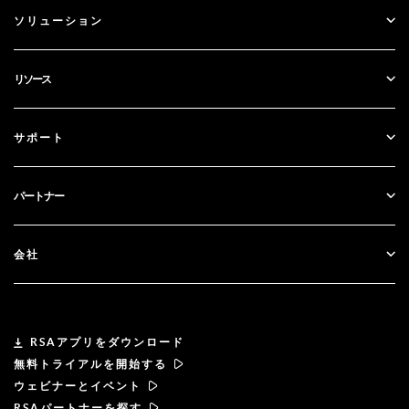
ID Plus
ソリューション
SecurID
パスワードレス化
リソース
ガバナンス＆ライフサイクル
多要素認証
すべてのリソース
サポート
政府
ブログ
テクニカルサポート
金融サービス
パートナー
ウェビナーとイベント
カスタマー・サポート
パートナー検索
RSA + マイクロソフト
ドキュメンテーション
会社
パートナーになる
RSAについて
パートナーポータル
リーダーシップ
RSAアプリをダウンロード
無料トライアルを開始する
ニュース& プレス
ウェビナーとイベント
RSAパートナーを探す