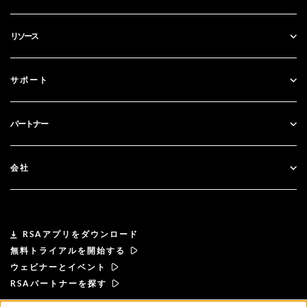
SecurID
パスワードレス化
リソース
ガバナンス＆ライフサイクル
多要素認証
すべてのリソース
サポート
政府
ブログ
テクニカルサポート
金融サービス
パートナー
ウェビナーとイベント
カスタマー・サポート
パートナー検索
RSA + マイクロソフト
ドキュメンテーション
会社
パートナーになる
RSAについて
パートナーポータル
リーダーシップ
RSAアプリをダウンロード
無料トライアルを開始する
ニュース& プレス
ウェビナーとイベント
RSAパートナーを探す
リソース