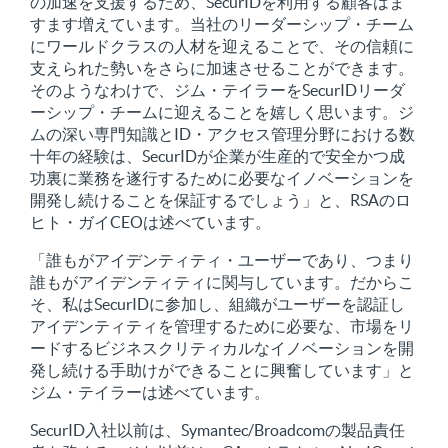
の加速を支援するため、SecurIDを利用する顧客はま
すます増えています。当社のリーダーシップ・チーム
にワールドクラスの人材を迎えることで、その信頼に
支えられた勢いをさらに加速させることができます。
そのようなわけで、ジム・テイラーをSecurIDリーダ
ーシップ・チームに迎えることを嬉しく思います。ジ
ムの深い専門知識とID・アクセス管理分野における数
十年の経験は、SecurIDが企業が生産的で安全かつ成
功裏に業務を遂行するために必要なイノベーションを
開発し続けることを保証するでしょう」と、RSAのロ
ヒト・ガイCEOは述べています。
「誰もがアイデンティティ・ユーザーであり、つまり
誰もがアイデンティティに関与しています。だからこ
そ、私はSecurIDに参加し、組織がユーザーを認証し
アイデンティティを管理するために必要な、市場をリ
ードするビジネスクリティカルなイノベーションを開
発し続ける手助けができることに興奮しています」と
ジム・テイラーは述べています。
SecurID入社以前は、Symantec/Broadcomの製品責任