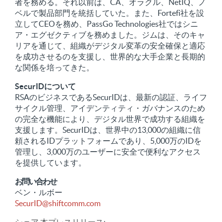
者を務める。それ以前は、CA、オラクル、NetIQ、ノ
ベルで製品部門を統括していた。また、Fortefi社を設
立してCEOを務め、PassGo Technologies社ではシニ
ア・エグゼクティブを務めました。ジムは、そのキャ
リアを通じて、組織がデジタル変革の安全確保と適応
を成功させるのを支援し、世界的な大手企業と長期的
な関係を培ってきた。
SecurIDについて
RSAのビジネスであるSecurIDは、最新の認証、ライフ
サイクル管理、アイデンティティ・ガバナンスのため
の完全な機能により、デジタル世界で成功する組織を
支援します。SecurIDは、世界中の13,000の組織に信
頼されるIDプラットフォームであり、5,000万のIDを
管理し、3,000万のユーザーに安全で便利なアクセス
を提供しています。
お問い合わせ
ベン・ルボー
SecurID@shiftcomm.com