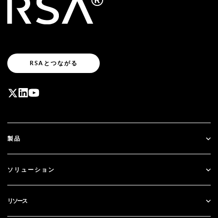
RSAとつながる
製品
ID Plus
ソリューション
SecurID
パスワードレス化
リソース
ガバナンス＆ライフサイクル
多要素認証