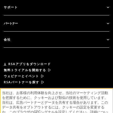
すべてのリソース
サポート
政府
ブログ
テクニカルサポート
金融サービス
パートナー
ウェビナーとイベント
カスタマー・サポート
パートナー検索
RSA + マイクロソフト
ドキュメンテーション
会社
パートナーになる
RSAについて
パートナーポータル
リーダーシップ
RSAアプリをダウンロード
無料トライアルを開始する
ニュース& プレス
ウェビナーとイベント
RSAパートナーを探す
リソース
当社は、お客様の利用体験を向上させ、当社のマーケティング活動
を把握するために、クッキーおよび類似の技術を使用しています。
利用規約
プライバシーポリシー
標準契約書
採用情報
当社は、広告パートナーとデータを共有する場合があります。この
サプライヤー・プリンシプル
倫理的なサプライチェーンに関する声明
ESG
データ共有をオプトアウトするには、クッキーの設定を変更する
か、このブラウザのGPCシグナルを設定してください。詳細につい