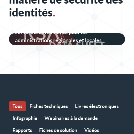
identités
.
Une sécurité des identités sécurisée,
conforme et résiliente pour les
administrations régionales et locales
Tous
Fiches techniques
Livres électroniques
Infographie
Webinaires à la demande
Rapports
Fiches de solution
Vidéos