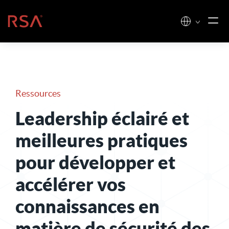
Skip to content
Accueil
Ressources
Leadership éclairé et
meilleures pratiques
pour développer et
accélérer vos
connaissances en
matière de sécurité des