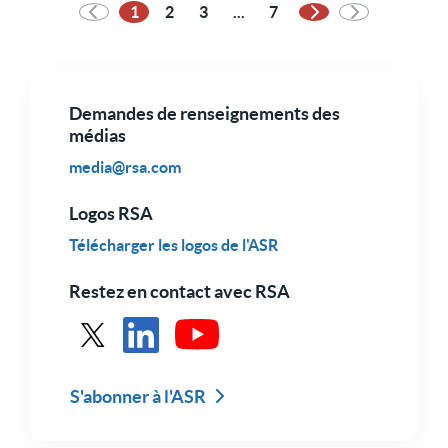
1
2
3
...
7
Page suivante
Demandes de renseignements des
médias
media@rsa.com
Logos RSA
Télécharger les logos de l'ASR
Restez en contact avec RSA
Voir RSA dans X
Voir RSA sur LinkedIn
Voir RSA sur Youtube
S'abonner à l'ASR