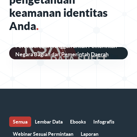
keamanan identitas
Anda
.
Keamanan Identitas yang Aman, Sesuai
Peraturan, dan Tangguh untuk Pemerintah
Negara Bagian dan Pemerintah Daerah
Semua
Lembar Data
Ebooks
Infografis
Webinar Sesuai Permintaan
Laporan