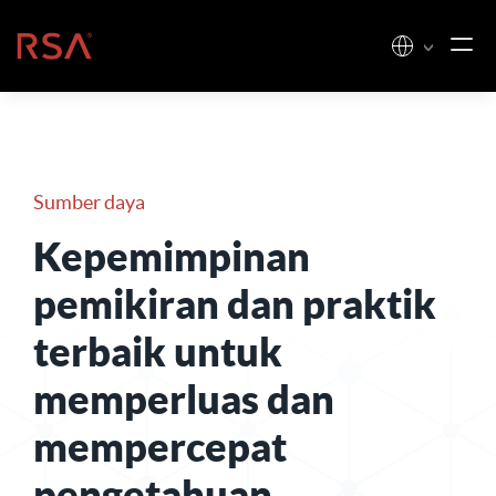
Loncat ke konten
Beranda
Sumber daya
Kepemimpinan
pemikiran dan praktik
terbaik untuk
memperluas dan
mempercepat
pengetahuan