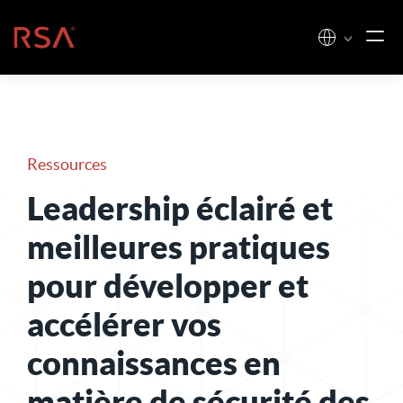
Skip to content
Accueil
Ressources
Leadership éclairé et
meilleures pratiques
pour développer et
accélérer vos
connaissances en
matière de sécurité des