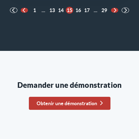
1
...
13
14
15
16
17
...
29
Page précédente
Page suiva
Demander une démonstration
Obtenir une démonstration