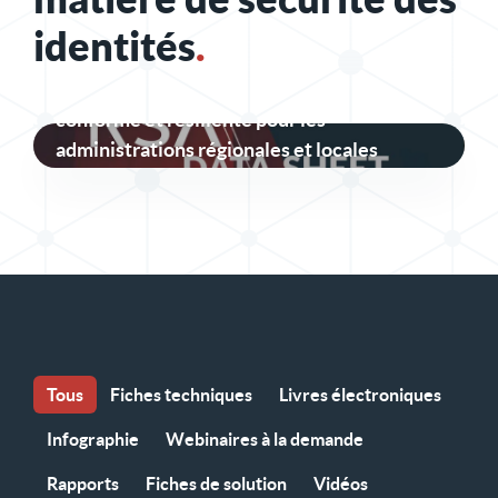
identités
.
Une sécurité des identités sécurisée,
conforme et résiliente pour les
administrations régionales et locales
Tous
Fiches techniques
Livres électroniques
Infographie
Webinaires à la demande
Rapports
Fiches de solution
Vidéos