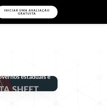
INICIAR UMA AVALIAÇÃO
GRATUITA
entidade segura, em
m as normas e
governos estaduais e