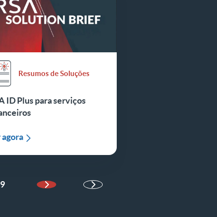
Resumos de Soluções
 ID Plus para serviços
anceiros
 agora
9
Próxima página