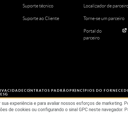
Suporte técnico
Localizador de parceir
Suporte ao Cliente
Torne-se um parceiro
Portal do
parceiro
RIVACIDADE
CONTRATOS PADRÃO
PRINCÍPIOS DO FORNECED
A
ESG
 sua experiência e para avaliar nossos esforços de marketing. 
es de cookies ou configurando o sinal GPC neste navegador. P
Todos os direitos reservados.