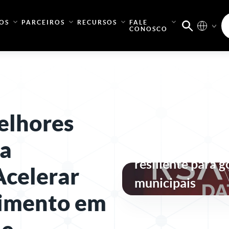
OS
PARCEIROS
RECURSOS
FALE
CONOSCO
Melhores
Segurança de id
ra
conformidade co
resiliente para 
Acelerar
municipais
imento em