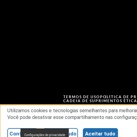
TERMOS DE USO
POLÍTICA DE P
CADEIA DE SUPRIMENTOS ÉTIC
Utilizamos cookies e tecnologias semelhantes para melhorar
Você pode desativar esse compartilhamento nas configuraçõ
© 2026 RSA Security USA LLC ou suas afiliadas. 
Configurações
Rejeitar tudo
Aceitar tudo
Configurações de privacidade