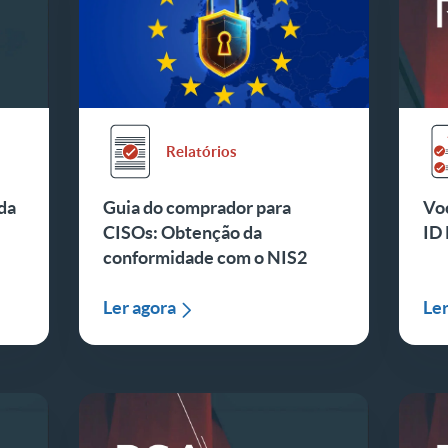
Relatórios
da
Guia do comprador para
Voc
CISOs: Obtenção da
ID 
conformidade com o NIS2
Ler agora
Ler