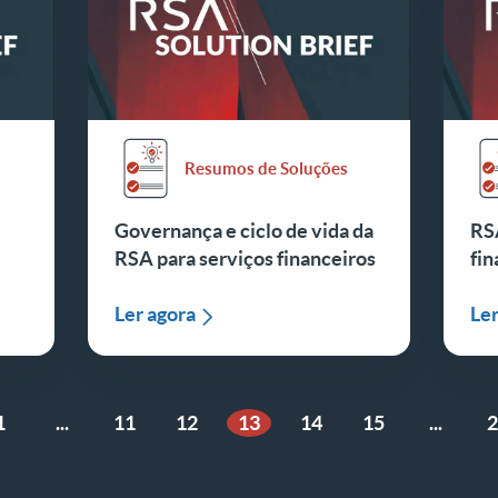
Resumos de Soluções
Governança e ciclo de vida da
RSA
RSA para serviços financeiros
fin
Ler agora
Ler
1
...
11
12
13
14
15
...
2
ior