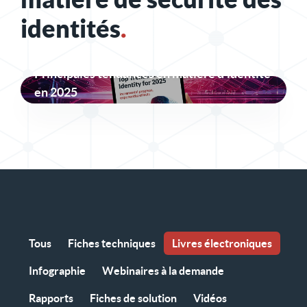
identités
.
Principales tendances en matière d'identité
en 2025
Tous
Fiches techniques
Livres électroniques
Infographie
Webinaires à la demande
Rapports
Fiches de solution
Vidéos