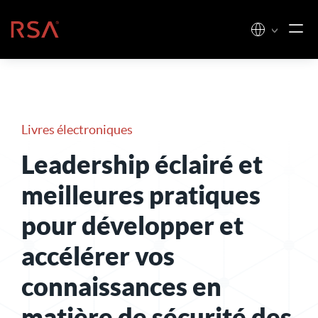
Skip to content
Accueil
Livres électroniques
Leadership éclairé et
meilleures pratiques
pour développer et
accélérer vos
connaissances en
matière de sécurité des