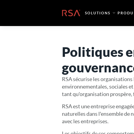
Skip to content
Accueil
SOLUTIONS
PRODU
Politiques 
gouvernance
RSA sécurise les organisations 
environnementales, sociales et 
tant qu'organisation prospère, f
RSA est une entreprise engagée
naturelles dans l'ensemble de no
avec les entreprises.
Les objectifs de ces comporteme