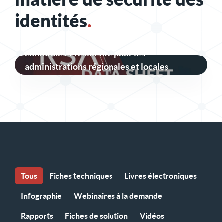
identités
.
Une sécurité des identités sécurisée,
conforme et résiliente pour les
administrations régionales et locales
Tous
Fiches techniques
Livres électroniques
Infographie
Webinaires à la demande
Rapports
Fiches de solution
Vidéos