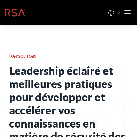
Skip to content
Accueil
Ressources
Leadership éclairé et
meilleures pratiques
pour développer et
accélérer vos
connaissances en
matière de sécurité des