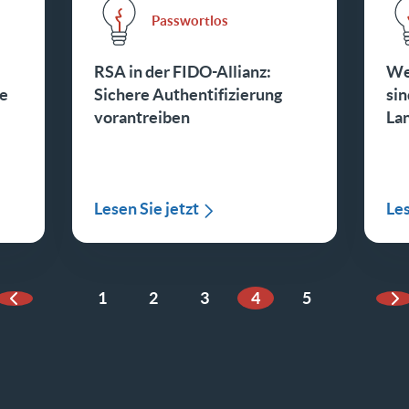
Passwortlos
e
RSA in der FIDO-Allianz:
We
he
Sichere Authentifizierung
sin
vorantreiben
La
Lesen Sie jetzt
Les
1
2
3
4
5
Vorherige Seite
Nä