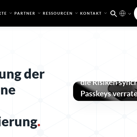
KTE
PARTNER
RESSOURCEN
KONTAKT
ung der
Was die „Pass-ta
die Risiken sync
ine
Passkeys verrat
ierung
.