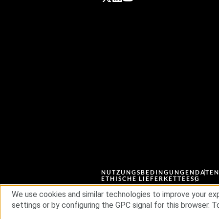
NUTZUNGSBEDINGUNGEN
DATE
ETHISCHE LIEFERKETTE
ESG
We use cookies and similar technologies to improve your exp
settings or by configuring the GPC signal for this browser. To