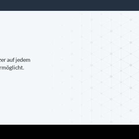
t
zer auf jedem
rmöglicht.