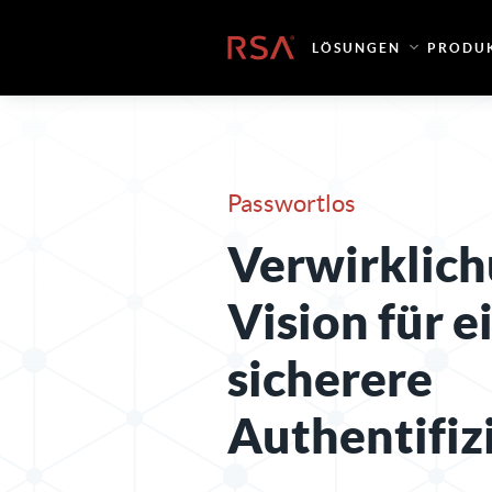
Zum Inhalt springen
Startseite
LÖSUNGEN
PRODU
Passwortlos
Verwirklich
Vision
für e
sicherere
Authentifiz