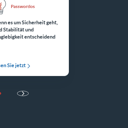
Passwortlos
nn es um Sicherheit geht,
d Stabilität und
nglebigkeit entscheidend
en Sie jetzt
chste Seite