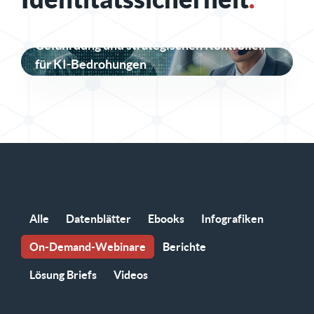
Überdenken von Auswirkungen,
Gefährdung und strategischen Kontrollen
für KI-Bedrohungen
Alle
Datenblätter
Ebooks
Infografiken
On-Demand-Webinare
Berichte
Lösung Briefs
Videos