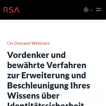
Zum Inhalt springen
Startseite
On-Demand-Webinare
Vordenker und
bewährte Verfahren
zur Erweiterung und
Beschleunigung Ihres
Wissens über
Identitätssicherheit
.