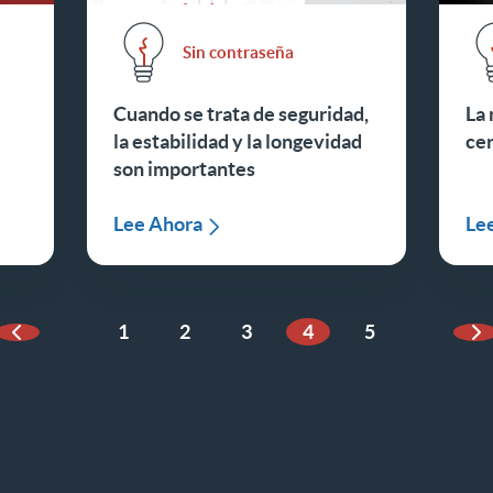
Sin contraseña
Cuando se trata de seguridad,
La 
la estabilidad y la longevidad
ce
son importantes
Lee Ahora
Le
1
2
3
4
5
Página anterior
Pá