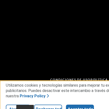
CONDICIONES DE USO
POLÍTICA
CADENA DE SUMINISTRO ÉTICA
Utilizamos cookies y tecnologías similares para mejorar tu 
publicitarios. Puedes desactivar este intercambio a través d
nuestra
Privacy Policy
© 2026 RSA Security USA LLC o sus filiales. Tod
Ajustes
Rechazar todo
Aceptar todo