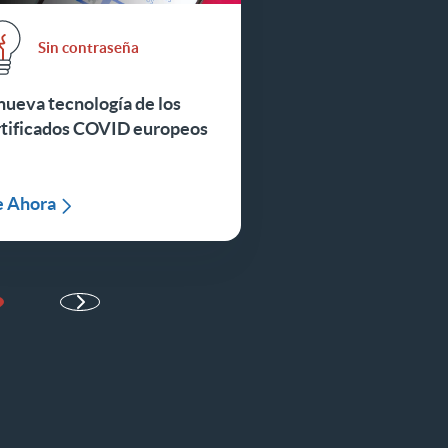
Sin contraseña
nueva tecnología de los
rtificados COVID europeos
e Ahora
gina siguiente