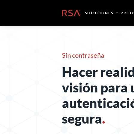
Ir al contenido
Inicio
SOLUCIONES
PROD
Sin contraseña
Hacer realid
visión
para 
autenticaci
segura
.