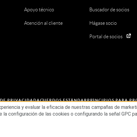
Apoyo técnico
Buscador de socios
Atención al cliente
Hágase socio
Portal de socios
 DE PRIVACIDAD
ACUERDOS ESTÁNDAR
PRINCIPIOS PARA P
ESG
experiencia y evaluar la eficacia de nuestras campañas de mark
e la configuración de las cookies o configurando la señal GPC p
os los derechos reservados.