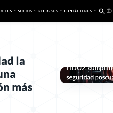
UCTOS
SOCIOS
RECURSOS
CONTÁCTENOS
ad la
La banca sin con
FIDO2, cumplimi
una
seguridad poscu
ón más