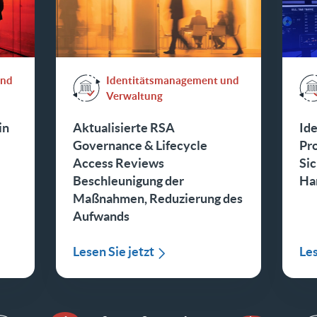
und
Identitätsmanagement und
Verwaltung
in
Aktualisierte RSA
Id
Governance & Lifecycle
Pro
Access Reviews
Sic
Beschleunigung der
Ha
Maßnahmen, Reduzierung des
Aufwands
Lesen Sie jetzt
Les