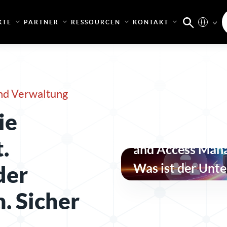
KTE
PARTNER
RESSOURCEN
KONTAKT
nd Verwaltung
Identity Govern
ie
Administration (
.
and Access Man
Was ist der Unte
der
. Sicher