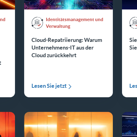
und
Identitätsmanagement und
Verwaltung
Cloud-Repatriierung: Warum
Si
Unternehmens-IT aus der
Si
Cloud zurückkehrt
t
Lesen Sie jetzt
Les