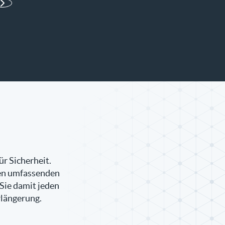
ite
ür Sicherheit.
nen umfassenden
 Sie damit jeden
rlängerung.