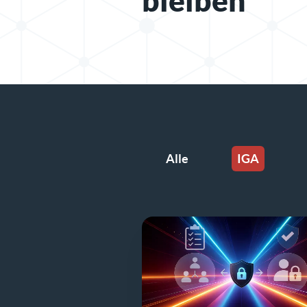
bleiben
Alle
IGA