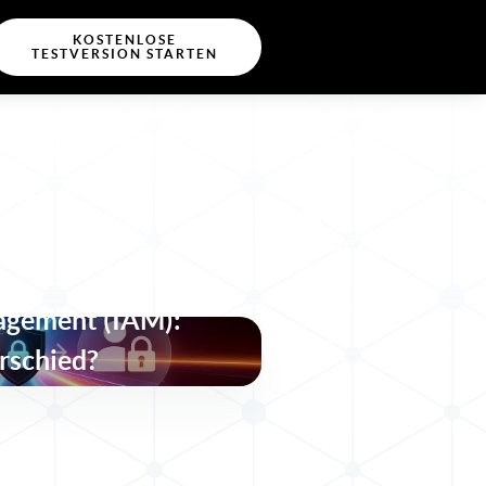
KOSTENLOSE
TESTVERSION STARTEN
ance and
IGA) vs. Identity
agement (IAM):
rschied?