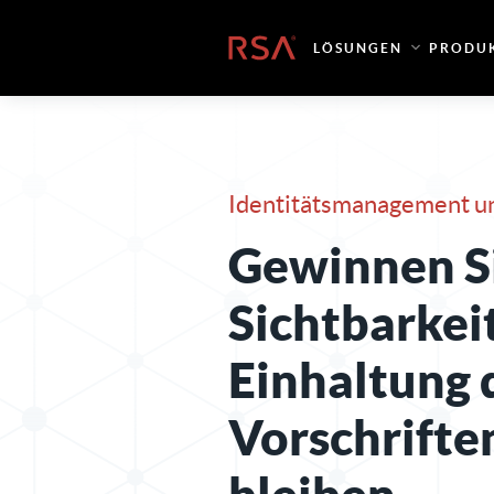
Zum Inhalt springen
Startseite
LÖSUNGEN
PRODU
Identitätsmanagement u
Gewinnen S
Sichtbarkeit
Einhaltung 
Vorschriften