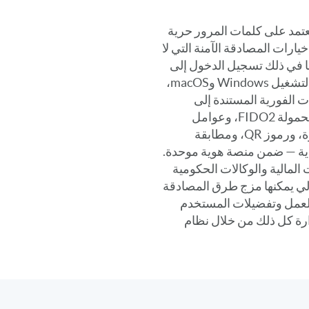
 لا تعتمد على كلمات المرور حرية
ارات المصادقة الآمنة التي لا
ا في ذلك تسجيل الدخول إلى
أجهزة سطح المكتب لنظامي التشغيل Windows وmacOS،
ات الفورية المستندة إلى
التطبيقات، ومفاتيح المرور المحمولة FIDO2، وعوامل
المصادقة المستندة إلى الأجهزة، ورموز QR، ومطابقة
دية — ضمن منصة هوية موحدة.
المالية والوكالات الحكومية
ي يمكنها مزج طرق المصادقة
 العمل وتفضيلات المستخدم
دارة كل ذلك من خلال نظام