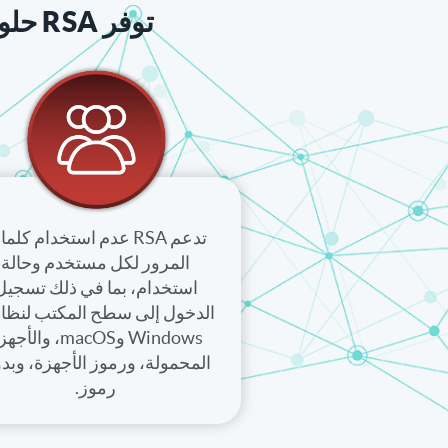
توفر RSA حلولاً بدون كلمة مرور للجميع وفي كل مكان وفي كل مرة:
تدعم RSA عدم استخدام كلم
المرور لكل مستخدم وحالة
استخدام، بما في ذلك تسجيل
الدخول إلى سطح المكتب لنظا
Windows وmacOS، والأج
المحمولة، ورموز الأجهزة، وبد
رموز.