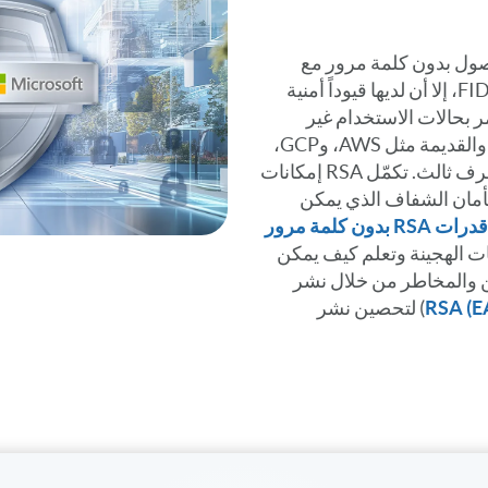
Micros تتيح الوصول بدون كلمة مرور مع
Windows Hello للأعمال وFIDO2، إلا أن لديها قيوداً أمنية
مر بحالات الاستخدام غير
التابعة ل Microsoft، والهجينة، والقديمة مثل AWS، وGCP،
والبيئات المحلية، وSAAS من طرف ثالث. تكمّل RSA إمكانات
 من الأمان الشفاف الذي يمكن
ئات الهجينة وتعلم كيف يمكن
 والمخاطر من خلال نشر
) لتحصين نشر