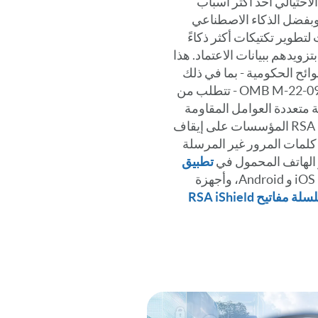
احتيالي أحد أكثر أسباب
ً. وبفضل الذكاء الاصطناعي
لتطوير تكتيكات أكثر ذكاءً
تزويدهم ببيانات الاعتماد. هذا
ائح الحكومية - بما في ذلك
DORA وEO 14028 وNIS2 وOMB M-22-09 - تتطلب من
متعددة العوامل المقاومة
للتصيد الاحتيالي، ولماذا تساعد RSA المؤسسات على إيقاف
 كلمات المرور غير المرسلة
الهاتف المحمول في
تطبيق
لنظامي iOS و Android، وأجهزة
سلسلة مفاتيح RSA iShield