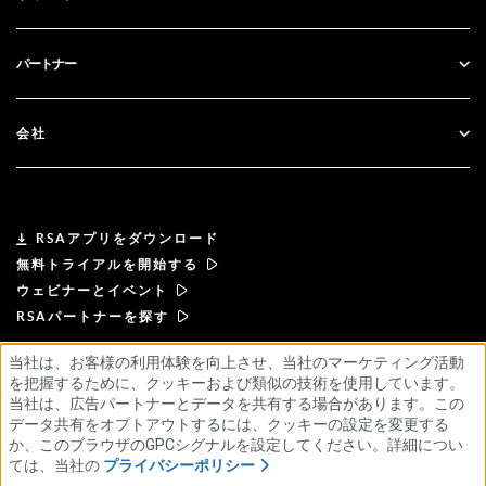
政府
ブログ
テクニカルサポート
金融サービス
パートナー
ウェビナーとイベント
カスタマー・サポート
パートナー検索
RSA + マイクロソフト
ドキュメンテーション
会社
パートナーになる
RSAについて
パートナーポータル
リーダーシップ
RSAアプリをダウンロード
無料トライアルを開始する
ニュース& プレス
ウェビナーとイベント
RSAパートナーを探す
リソース
当社は、お客様の利用体験を向上させ、当社のマーケティング活動
を把握するために、クッキーおよび類似の技術を使用しています。
利用規約
プライバシーポリシー
標準契約書
採用情報
当社は、広告パートナーとデータを共有する場合があります。この
サプライヤー・プリンシプル
倫理的なサプライチェーンに関する声明
ESG
データ共有をオプトアウトするには、クッキーの設定を変更する
か、このブラウザのGPCシグナルを設定してください。詳細につい
ては、当社の
プライバシーポリシー