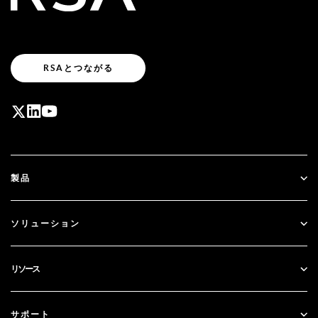
RSAとつながる
製品
ID Plus
ソリューション
SecurID
パスワードレス化
リソース
ガバナンス＆ライフサイクル
多要素認証
すべてのリソース
サポート