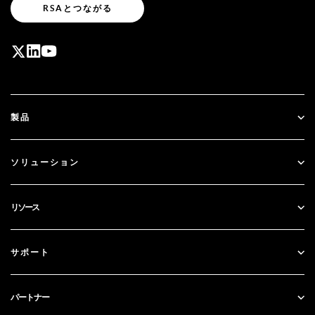
RSAとつながる
製品
ID Plus
ソリューション
SecurID
パスワードレス化
リソース
ガバナンス＆ライフサイクル
多要素認証
すべてのリソース
サポート
政府
ブログ
テクニカルサポート
金融サービス
パートナー
ウェビナーとイベント